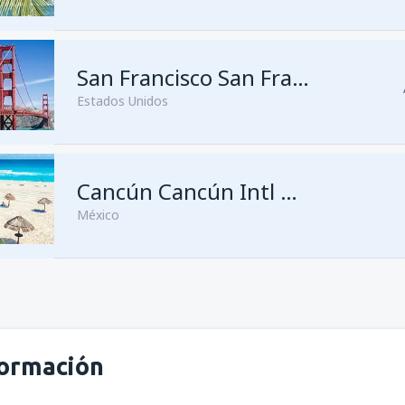
San Francisco San Francisco
Estados Unidos
Cancún Cancún Intl Airport
México
desde
Managua, Augusto C. S
formación
desde
Managua, Augusto C. S