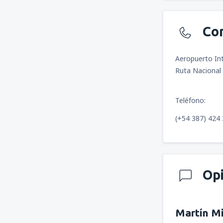
Co
Aeropuerto In
Ruta Nacional 
Teléfono:
(+54 387) 424
Op
Martín M