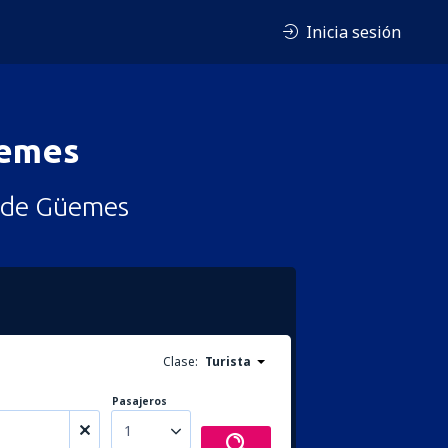
Inicia sesión
üemes
l de Güemes
Clase:
Turista
Pasajeros
1