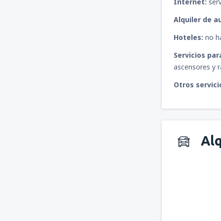
Internet:
serv
Alquiler de a
Hoteles:
no ha
Servicios par
ascensores y r
Otros servici
Alq