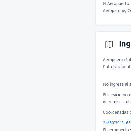
El Aeropuerto 
Aeroparque, Có
In
Aeropuerto In
Ruta Nacional 
No ingresa al 
El servicio no
de remises, ubi
Coordenadas p
24°50'39"S, 6
El aeropuerto 