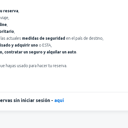
u reserva
,
viaje,
line
,
ritario
,
las actuales
medidas de seguridad
en el país de destino,
isado y adquirir uno
o ESTA,
, contratar un seguro y alquilar un auto
.
 que hayas usado para hacer tu reserva.
vas sin iniciar sesión -
aquí