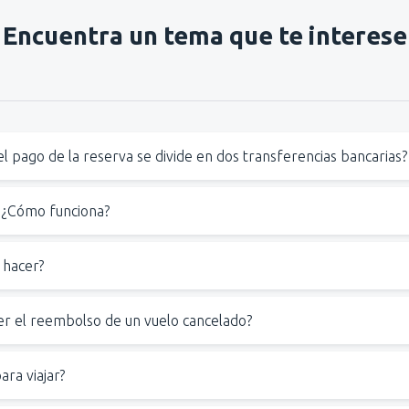
Encuentra un tema que te interese
el pago de la reserva se divide en dos transferencias bancarias?
. ¿Cómo funciona?
 hacer?
ón que andabas buscando?
Sí
|
No
 seguirá siendo válido.
en el aeropuerto (aproximadamente €55 por persona y vuelo).
r el reembolso de un vuelo cancelado?
va, prepara lo siguiente:
gestionadas por las aerolíneas
e de la decisión de la compañía aérea
zarás para la verificación,
ra viajar?
más información sobre las r
entidad,
tu cuenta