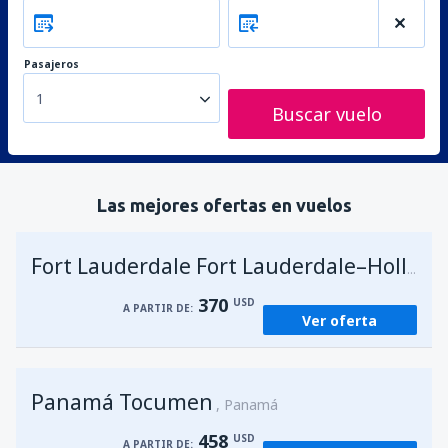
Pasajeros
1
Buscar vuelo
Las mejores ofertas en vuelos
Fort Lauderdale Fort Lauderdale–Hollywood Intl Airport
370
USD
A PARTIR DE:
Ver oferta
Panamá Tocumen
Panamá
458
USD
A PARTIR DE: