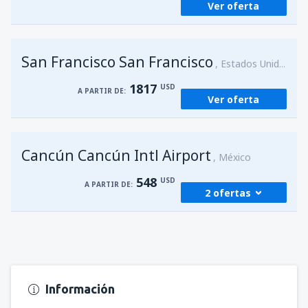
Ver oferta
San Francisco San Francisco
Estados Unidos
1817
USD
A PARTIR DE:
Ver oferta
Cancún Cancún Intl Airport
México
548
USD
A PARTIR DE:
2 ofertas
desde
Managua, Augusto C. Sandino
(MGA)
584
A PARTIR DE:
USD
Información
desde
Managua, Augusto C. Sandino