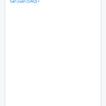
San Juan (UAQ)
General Roca (GNR)
Viedma (VDM)
El Palomar Airport (EPA)
El Plumerillo (MDZ)
El Pucú (FMA)
El Tehuelche (PMY)
Tartagal - General Enrique Mosconi (TTG)
Comodoro Rivadavia (CRD)
Esquel (EQS)
General Pico (GPO)