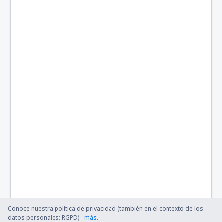
Posadas (PSS)
Malvinas Argentinas (USH)
Martín Miguel de Güemes (SLA)
Buenos Aires
Necochea (NEC)
Río Gallegos (RGL)
Paso de los Libres Airport (AOL)
Concordia - Comodoro Pierrestegui (COC)
Neuquén (NQN)
Reconquista Aeroporto (RCQ)
Rincón de los Sauces (RDS)
Conoce nuestra política de privacidad (también en el contexto de los
datos personales: RGPD) -
más
.