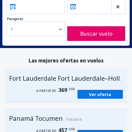
Pasajeros
1
Buscar vuelo
Las mejores ofertas en vuelos
Fort Lauderdale Fort Lauderdale–Hollywood Intl Airport
369
USD
A PARTIR DE:
Ver oferta
Panamá Tocumen
Panamá
457
USD
A PARTIR DE: