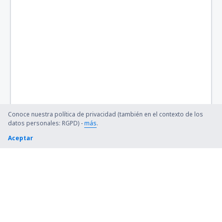
North Ronaldsay (NRL)
Norwich (NWI)
Nottingham (NQT)
Papa Westray (PPW)
Helipuerto de Penzance (PZE)
Conoce nuestra política de privacidad (también en el contexto de los
Glasgow
datos personales: RGPD) -
más
.
Aceptar
Southampton (SOU)
Isles of Scilly St Mary's (ISC)
Londres
Stornoway (SYY)
Lerwick