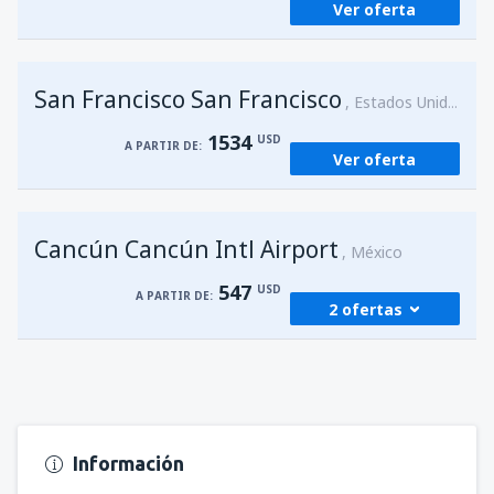
Ver oferta
San Francisco San Francisco
Estados Unidos
1534
USD
A PARTIR DE:
Ver oferta
Cancún Cancún Intl Airport
México
547
USD
A PARTIR DE:
2 ofertas
desde
Managua, Augusto C. Sandino
(MGA)
583
A PARTIR DE:
USD
Información
desde
Managua, Augusto C. Sandino