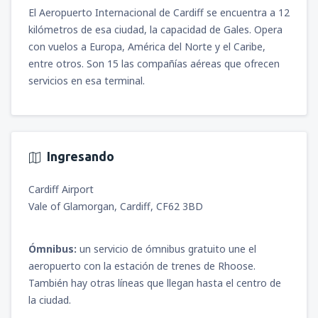
(MGA)
El Aeropuerto Internacional de Cardiff se encuentra a 12
547
A PARTIR DE:
USD
kilómetros de esa ciudad, la capacidad de Gales. Opera
con vuelos a Europa, América del Norte y el Caribe,
entre otros. Son 15 las compañías aéreas que ofrecen
servicios en esa terminal.
Ingresando
Cardiff Airport
Vale of Glamorgan, Cardiff, CF62 3BD
Ómnibus:
un servicio de ómnibus gratuito une el
aeropuerto con la estación de trenes de Rhoose.
También hay otras líneas que llegan hasta el centro de
la ciudad.