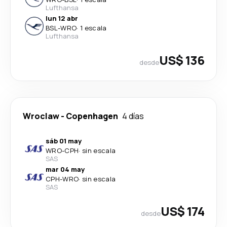
Lufthansa
lun 12 abr
BSL
-
WRO
·
1 escala
Lufthansa
US$ 136
desde
Wroclaw
-
Copenhagen
4 días
sáb 01 may
WRO
-
CPH
·
sin escala
SAS
mar 04 may
CPH
-
WRO
·
sin escala
SAS
US$ 174
desde