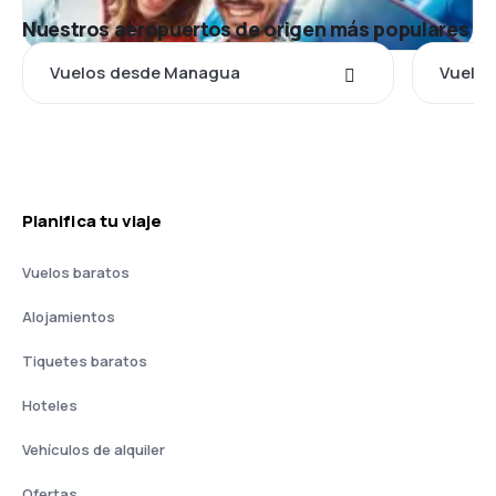
Nuestros aeropuertos de origen más populares
Vuelos desde Managua
Vuelos
Planifica tu viaje
Vuelos baratos
Alojamientos
Tiquetes baratos
Hoteles
Vehículos de alquiler
Ofertas