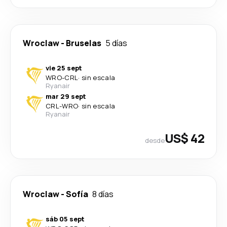
Wroclaw
-
Bruselas
5 días
vie 25 sept
WRO
-
CRL
·
sin escala
Ryanair
mar 29 sept
CRL
-
WRO
·
sin escala
Ryanair
US$ 42
desde
Wroclaw
-
Sofía
8 días
sáb 05 sept