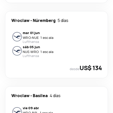
Wroclaw
-
Núremberg
5 días
mar 01 jun
WRO
-
NUE
·
1 escala
Lufthansa
sáb 05 jun
NUE
-
WRO
·
1 escala
Lufthansa
US$ 134
desde
Wroclaw
-
Basilea
4 días
vie 09 abr
WRO
-
BSL
·
1 escala