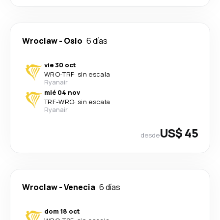
Wroclaw
-
Oslo
6 días
vie 30 oct
WRO
-
TRF
·
sin escala
Ryanair
mié 04 nov
TRF
-
WRO
·
sin escala
Ryanair
US$ 45
desde
Wroclaw
-
Venecia
6 días
dom 18 oct