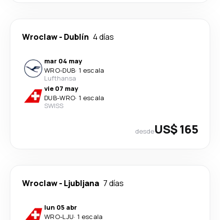
Wroclaw
-
Dublín
4 días
mar 04 may
WRO
-
DUB
·
1 escala
Lufthansa
vie 07 may
DUB
-
WRO
·
1 escala
SWISS
US$ 165
desde
Wroclaw
-
Ljubljana
7 días
lun 05 abr
WRO
-
LJU
·
1 escala