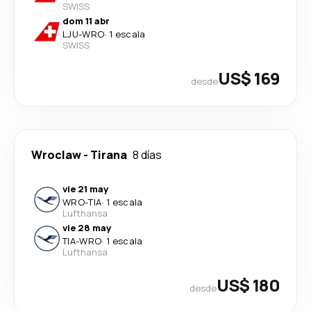
SWISS
dom 11 abr
LJU
-
WRO
·
1 escala
SWISS
US$ 169
desde
Wroclaw
-
Tirana
8 días
vie 21 may
WRO
-
TIA
·
1 escala
Lufthansa
vie 28 may
TIA
-
WRO
·
1 escala
Lufthansa
US$ 180
desde