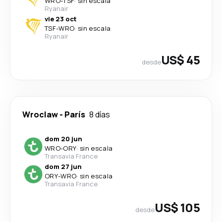
WRO
-
TSF
·
sin escala
Ryanair
vie 23 oct
TSF
-
WRO
·
sin escala
Ryanair
US$ 45
desde
Wroclaw
-
París
8 días
dom 20 jun
WRO
-
ORY
·
sin escala
Transavia France
dom 27 jun
ORY
-
WRO
·
sin escala
Transavia France
US$ 105
desde