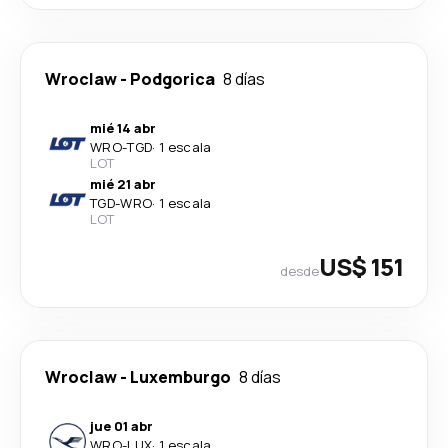
Wroclaw
-
Podgorica
8 días
mié 14 abr
WRO
-
TGD
·
1 escala
LOT
mié 21 abr
TGD
-
WRO
·
1 escala
LOT
US$ 151
desde
Wroclaw
-
Luxemburgo
8 días
jue 01 abr
WRO
-
LUX
·
1 escala