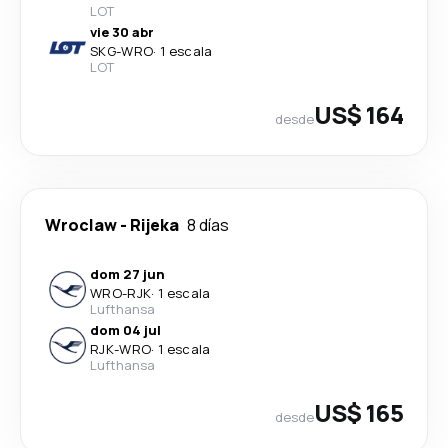
LOT
vie 30 abr
SKG
-
WRO
·
1 escala
LOT
US$ 164
desde
Wroclaw
-
Rijeka
8 días
dom 27 jun
WRO
-
RJK
·
1 escala
Lufthansa
dom 04 jul
RJK
-
WRO
·
1 escala
Lufthansa
US$ 165
desde