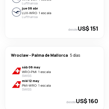
Lufthansa
jue 08 abr
LUX
-
WRO
·
1 escala
Lufthansa
US$ 151
desde
Wroclaw
-
Palma de Mallorca
5 días
sáb 08 may
WRO
-
PMI
·
1 escala
SWISS
mié 12 may
PMI
-
WRO
·
1 escala
SWISS
US$ 160
desde