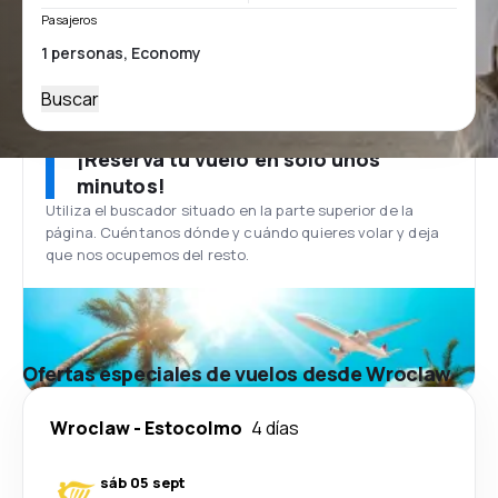
Pasajeros
Buscar
¡Reserva tu vuelo en solo unos
minutos!
Utiliza el buscador situado en la parte superior de la
página. Cuéntanos dónde y cuándo quieres volar y deja
que nos ocupemos del resto.
Ofertas especiales de vuelos desde Wroclaw
Wroclaw
-
Estocolmo
4 días
sáb 05 sept