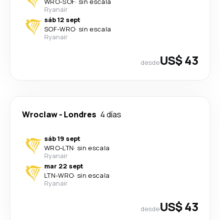
WRO
-
SOF
·
sin escala
Ryanair
sáb 12 sept
SOF
-
WRO
·
sin escala
Ryanair
US$ 43
desde
Wroclaw
-
Londres
4 días
sáb 19 sept
WRO
-
LTN
·
sin escala
Ryanair
mar 22 sept
LTN
-
WRO
·
sin escala
Ryanair
US$ 43
desde