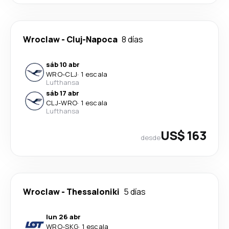
Wroclaw
-
Cluj-Napoca
8 días
sáb 10 abr
WRO
-
CLJ
·
1 escala
Lufthansa
sáb 17 abr
CLJ
-
WRO
·
1 escala
Lufthansa
US$ 163
desde
Wroclaw
-
Thessaloniki
5 días
lun 26 abr
WRO
-
SKG
·
1 escala