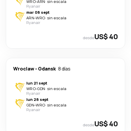
WRO
-
ARN
·
sin escala
Ryanair
mar 08 sept
ARN
-
WRO
·
sin escala
Ryanair
US$ 40
desde
Wroclaw
-
Gdansk
8 días
lun 21 sept
WRO
-
GDN
·
sin escala
Ryanair
lun 28 sept
GDN
-
WRO
·
sin escala
Ryanair
US$ 40
desde