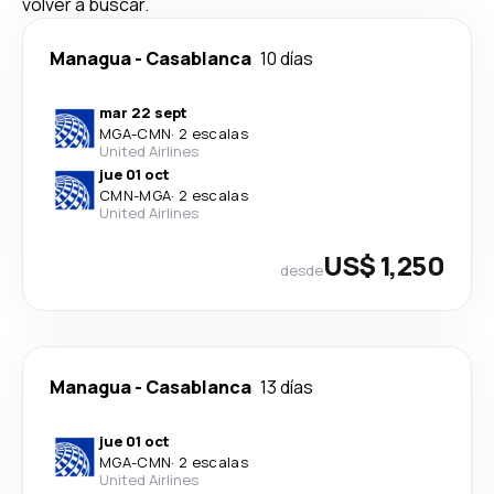
volver a buscar.
Managua
-
Casablanca
10 días
mar 22 sept
MGA
-
CMN
·
2 escalas
United Airlines
jue 01 oct
CMN
-
MGA
·
2 escalas
United Airlines
US$ 1,250
desde
Managua
-
Casablanca
13 días
jue 01 oct
MGA
-
CMN
·
2 escalas
United Airlines