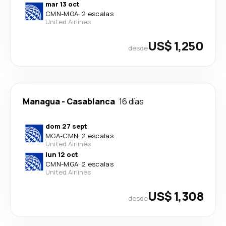
mar 13 oct
CMN
-
MGA
·
2 escalas
United Airlines
US$ 1,250
desde
Managua
-
Casablanca
16 días
dom 27 sept
MGA
-
CMN
·
2 escalas
United Airlines
lun 12 oct
CMN
-
MGA
·
2 escalas
United Airlines
US$ 1,308
desde