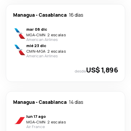
Managua
-
Casablanca
16 días
mar 08 dic
MGA
-
CMN
·
2 escalas
American Airlines
mié 23 dic
CMN
-
MGA
·
2 escalas
American Airlines
US$ 1,896
desde
Managua
-
Casablanca
14 días
lun 17 ago
MGA
-
CMN
·
2 escalas
Air France