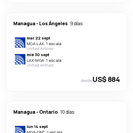
Managua
-
Los Ángeles
9 días
mar 22 sept
MGA
-
LAX
·
1 escala
United Airlines
mié 30 sept
LAX
-
MGA
·
1 escala
United Airlines
US$ 884
desde
Managua
-
Ontario
10 días
lun 14 sept
MGA
-
ONT
·
1 escala