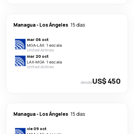
Managua
-
Los Ángeles
15 días
mar 06 oct
MGA
-
LAX
·
1 escala
United Airlines
mar 20 oct
LAX
-
MGA
·
1 escala
United Airlines
US$ 450
desde
Managua
-
Los Ángeles
15 días
vie 09 oct