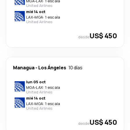
MGA
-
LAX
·
1 escala
United Airlines
mié 14 oct
LAX
-
MGA
·
1 escala
United Airlines
US$ 450
desde
Managua
-
Los Ángeles
10 días
lun 05 oct
MGA
-
LAX
·
1 escala
United Airlines
mié 14 oct
LAX
-
MGA
·
1 escala
United Airlines
US$ 450
desde