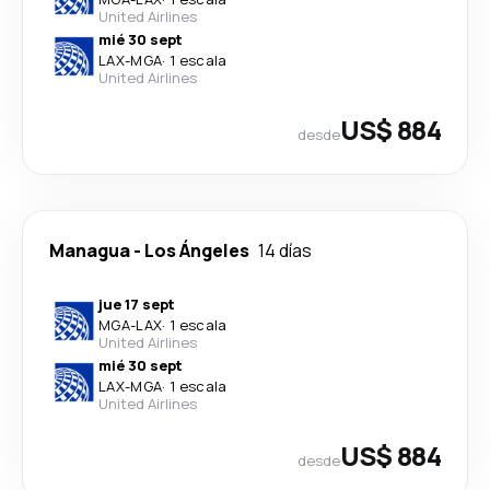
United Airlines
mié 30 sept
LAX
-
MGA
·
1 escala
United Airlines
US$ 884
desde
Managua
-
Los Ángeles
14 días
jue 17 sept
MGA
-
LAX
·
1 escala
United Airlines
mié 30 sept
LAX
-
MGA
·
1 escala
United Airlines
US$ 884
desde