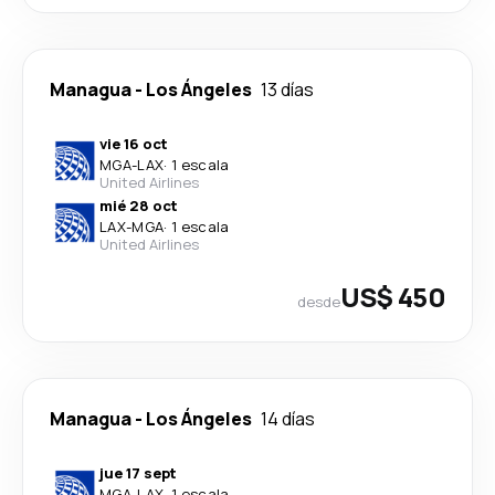
Managua
-
Los Ángeles
13 días
vie 16 oct
MGA
-
LAX
·
1 escala
United Airlines
mié 28 oct
LAX
-
MGA
·
1 escala
United Airlines
US$ 450
desde
Managua
-
Los Ángeles
14 días
jue 17 sept
MGA
-
LAX
·
1 escala