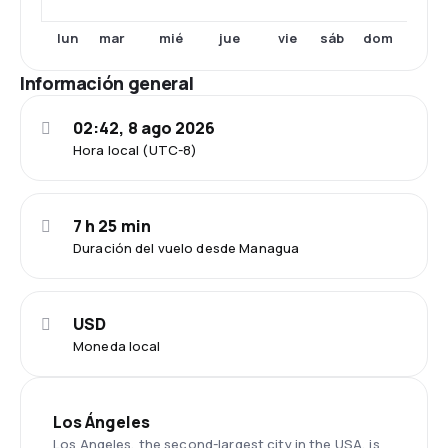
lun
mar
mié
jue
vie
sáb
dom
Información general
02:42, 8 ago 2026
Hora local (UTC-8)
7 h 25 min
Duración del vuelo desde Managua
USD
Moneda local
Los Ángeles
Los Angeles, the second-largest city in the USA, is