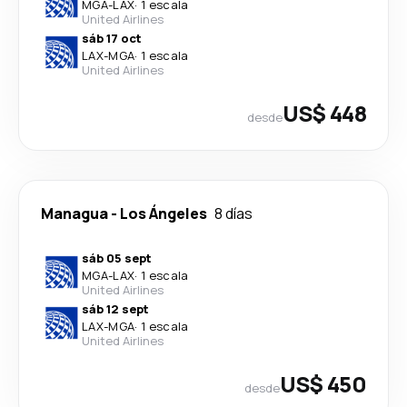
MGA
-
LAX
·
1 escala
United Airlines
sáb 17 oct
LAX
-
MGA
·
1 escala
United Airlines
US$ 448
desde
Managua
-
Los Ángeles
8 días
sáb 05 sept
MGA
-
LAX
·
1 escala
United Airlines
sáb 12 sept
LAX
-
MGA
·
1 escala
United Airlines
US$ 450
desde