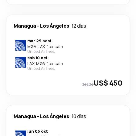
Managua
-
Los Ángeles
12 días
mar 29 sept
MGA
-
LAX
·
1 escala
United Airlines
sáb 10 oct
LAX
-
MGA
·
1 escala
United Airlines
US$ 450
desde
Managua
-
Los Ángeles
10 días
lun 05 oct