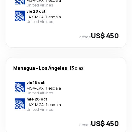
MGA
-
LAX
·
1 escala
United Airlines
vie 23 oct
LAX
-
MGA
·
1 escala
United Airlines
US$ 450
desde
Managua
-
Los Ángeles
13 días
vie 16 oct
MGA
-
LAX
·
1 escala
United Airlines
mié 28 oct
LAX
-
MGA
·
1 escala
United Airlines
US$ 450
desde