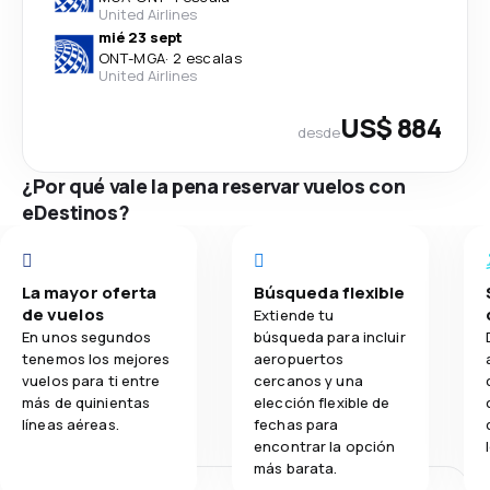
United Airlines
mié 23 sept
ONT
-
MGA
·
2 escalas
United Airlines
US$ 884
desde
¿Por qué vale la pena reservar vuelos con
eDestinos?
La mayor oferta
Búsqueda flexible
de vuelos
Extiende tu
En unos segundos
búsqueda para incluir
tenemos los mejores
aeropuertos
vuelos para ti entre
cercanos y una
más de quinientas
elección flexible de
líneas aéreas.
fechas para
encontrar la opción
más barata.