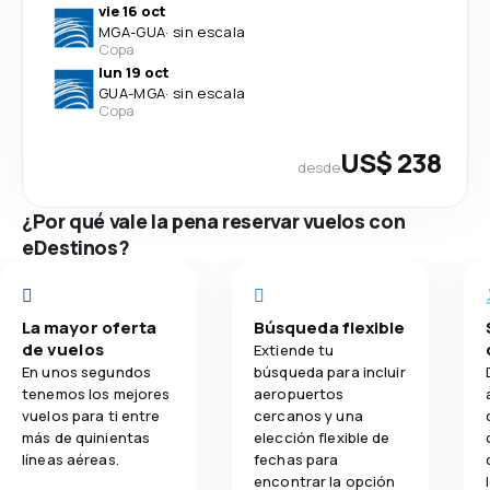
vie 16 oct
MGA
-
GUA
·
sin escala
Copa
lun 19 oct
GUA
-
MGA
·
sin escala
Copa
US$ 238
desde
¿Por qué vale la pena reservar vuelos con
eDestinos?
La mayor oferta
Búsqueda flexible
de vuelos
Extiende tu
En unos segundos
búsqueda para incluir
tenemos los mejores
aeropuertos
vuelos para ti entre
cercanos y una
más de quinientas
elección flexible de
líneas aéreas.
fechas para
encontrar la opción