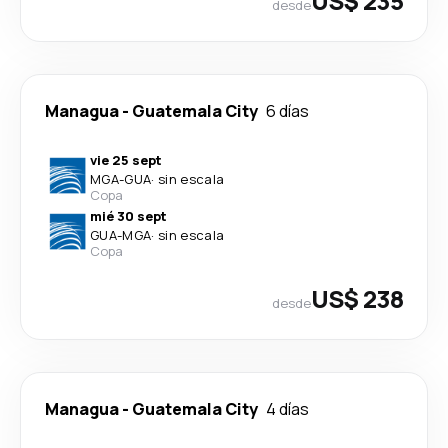
US$ 235
desde
Managua
-
Guatemala City
6 días
vie 25 sept
MGA
-
GUA
·
sin escala
Copa
mié 30 sept
GUA
-
MGA
·
sin escala
Copa
US$ 238
desde
Managua
-
Guatemala City
4 días