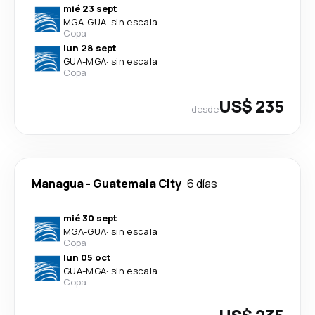
mié 23 sept
MGA
-
GUA
·
sin escala
Copa
lun 28 sept
GUA
-
MGA
·
sin escala
Copa
US$ 235
desde
Managua
-
Guatemala City
6 días
mié 30 sept
MGA
-
GUA
·
sin escala
Copa
lun 05 oct
GUA
-
MGA
·
sin escala
Copa