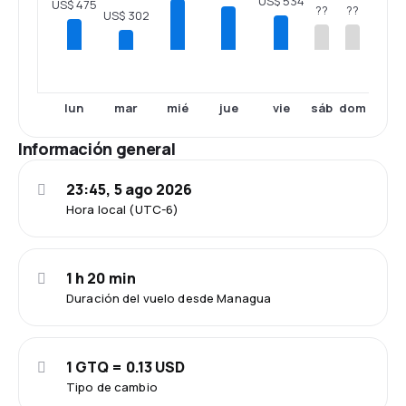
US$ 534
US$ 475
??
??
US$ 302
lun
mar
mié
jue
vie
sáb
dom
Información general
23:45, 5 ago 2026
Hora local (UTC-6)
1 h 20 min
Duración del vuelo desde Managua
1 GTQ = 0.13 USD
Tipo de cambio