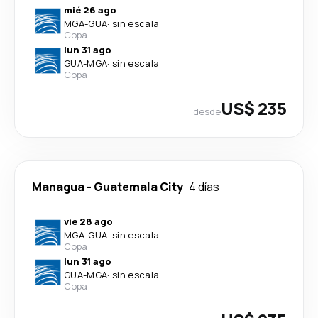
mié 26 ago
MGA
-
GUA
·
sin escala
Copa
lun 31 ago
GUA
-
MGA
·
sin escala
Copa
US$ 235
desde
Managua
-
Guatemala City
4 días
vie 28 ago
MGA
-
GUA
·
sin escala
Copa
lun 31 ago
GUA
-
MGA
·
sin escala
Copa