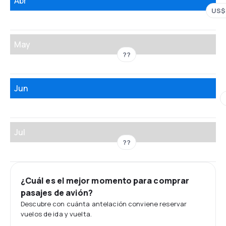
Abr
US$
May
??
Jun
Jul
??
¿Cuál es el mejor momento para comprar
pasajes de avión?
Descubre con cuánta antelación conviene reservar
vuelos de ida y vuelta.