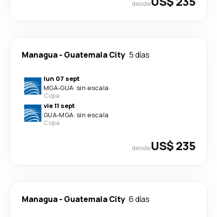
US$ 235
desde
Managua
-
Guatemala City
5 días
lun 07 sept
MGA
-
GUA
·
sin escala
Copa
vie 11 sept
GUA
-
MGA
·
sin escala
Copa
US$ 235
desde
Managua
-
Guatemala City
6 días