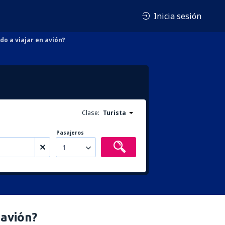
Inicia sesión
o a viajar en avión?
Clase:
Turista
Pasajeros
1
 avión?