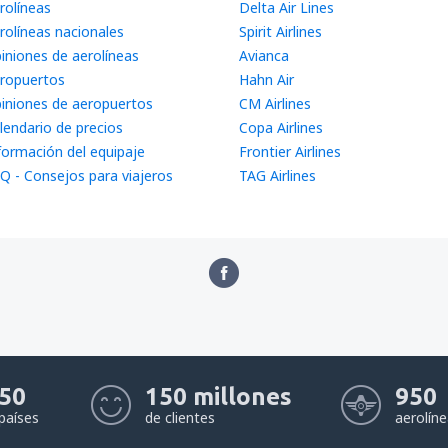
rolíneas
Delta Air Lines
rolíneas nacionales
Spirit Airlines
iniones de aerolíneas
Avianca
ropuertos
Hahn Air
iniones de aeropuertos
CM Airlines
lendario de precios
Copa Airlines
formación del equipaje
Frontier Airlines
Q - Consejos para viajeros
TAG Airlines
50
150 millones
950
países
de clientes
aerolín