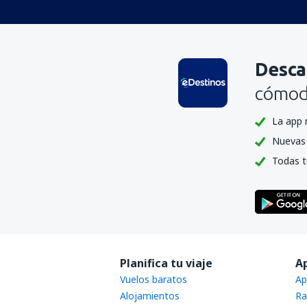
Desca
cómoda
La app 
Nuevas 
Todas t
Planifica tu viaje
A
Vuelos baratos
Ap
Alojamientos
Ra