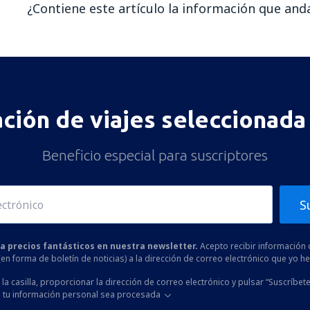
¿Contiene este artículo la información que an
En mi opinión, este artículo:
Es confuso
Contiene información incorrecta
ación de viajes seleccionada 
No profundiza en el tema
Es demasiado largo
Beneficio especial para suscriptores
Enviar
S
 a precios fantásticos en nuestra newsletter.
Acepto recibir información 
 (en forma de boletín de noticias) a la dirección de correo electrónico que yo 
la casilla, proporcionar la dirección de correo electrónico y pulsar “Suscríbete
 tu información personal sea procesada