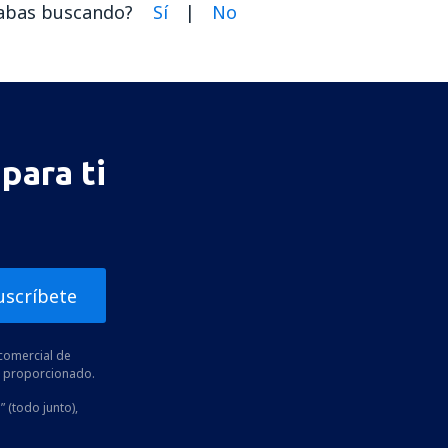
dabas buscando?
Sí
|
No
para ti
uscríbete
comercial de
he proporcionado.
” (todo junto),