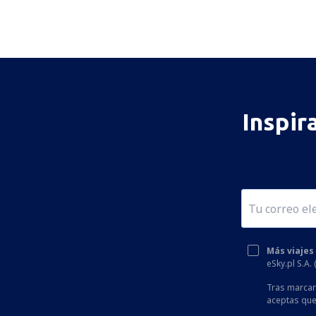
Inspir
Más viajes
eSky.pl S.A.
Tras marcar 
aceptas que