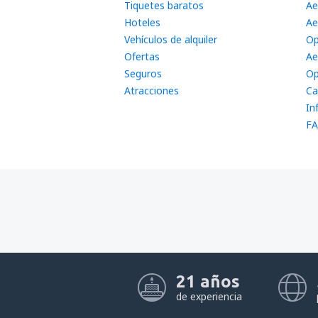
Tiquetes baratos
Ae
Hoteles
Ae
Vehículos de alquiler
Op
Ofertas
Ae
Seguros
Op
Atracciones
Ca
In
FA
21 años
de experiencia