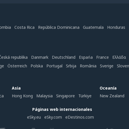
ombia
Costa Rica
República Dominicana
Guatemala
Honduras
Česká republika
Danmark
Deutschland
Espańa
France
Ελλάδα
ge
Österreich
Polska
Portugal
Srbija
România
Sverige
Slove
Asia
Oceanía
ca
Hong Kong
Malaysia
Singapore
Türkiye
New Zealand
Páginas web internacionales
eSky.eu
eSky.com
eDestinos.com