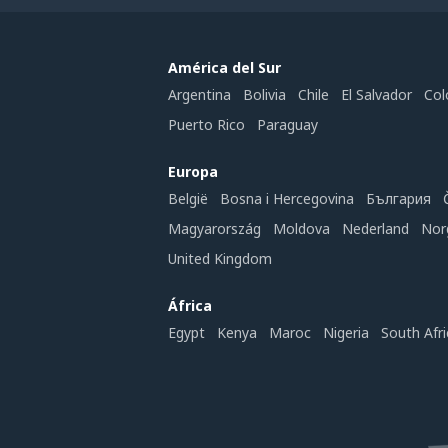
América del Sur
Argentina
Bolivia
Chile
El Salvador
Col
Puerto Rico
Paraguay
Europa
België
Bosna i Hercegovina
България
Magyarország
Moldova
Nederland
Nor
United Kingdom
África
Egypt
Kenya
Maroc
Nigeria
South Afri