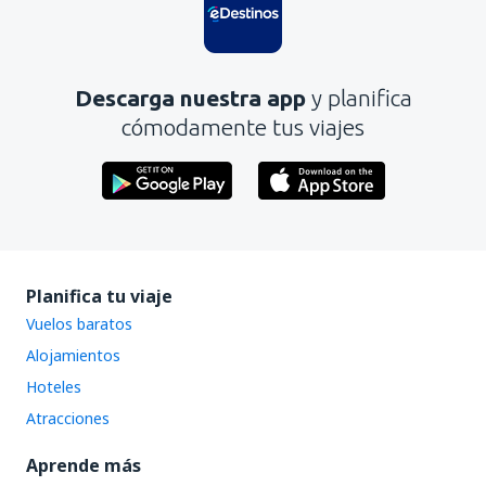
No profundiza en el tema
Es demasiado largo
Descarga nuestra app
y planifica
Enviar
cómodamente tus viajes
Planifica tu viaje
Vuelos baratos
Alojamientos
Hoteles
Atracciones
Aprende más