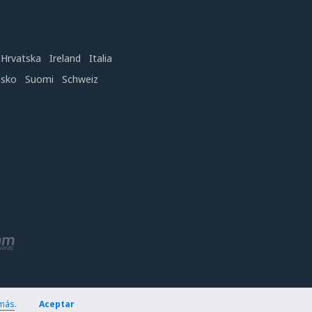
Hrvatska
Ireland
Italia
nsko
Suomi
Schweiz
más
.
Aceptar