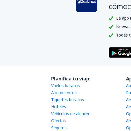
cómoda
La app 
Nuevas 
Todas t
Planifica tu viaje
A
Vuelos baratos
Ap
Alojamientos
Ra
Tiquetes baratos
Ae
Hoteles
Ae
Vehículos de alquiler
Op
Ofertas
Ae
Seguros
Op