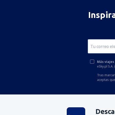
Inspir
Más viajes
eSky.pl S.A.
Tras marcar 
aceptas que
Desca