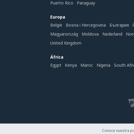
Puerto Rico
Paraguay
Europa
België
Bosna i Hercegovina
България
Magyarország
Moldova
Nederland
Nor
United Kingdom
África
Egypt
Kenya
Maroc
Nigeria
South Afri
Conoce nuestra pol