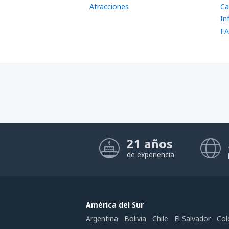
Atracciones
Ca
In
FA
21 años
de experiencia
América del Sur
Argentina
Bolivia
Chile
El Salvador
Col