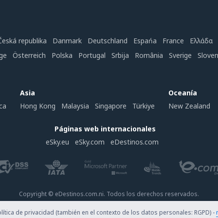
Česká republika
Danmark
Deutschland
Espańa
France
Ελλάδα
ge
Österreich
Polska
Portugal
Srbija
România
Sverige
Slove
Asia
Oceanía
ca
Hong Kong
Malaysia
Singapore
Türkiye
New Zealand
Páginas web internacionales
eSky.eu
eSky.com
eDestinos.com
Copyright © eDestinos.com.ni. Todos los derechos reservados.
ítica de privacidad (también en el contexto de los datos personales: RGPD) -