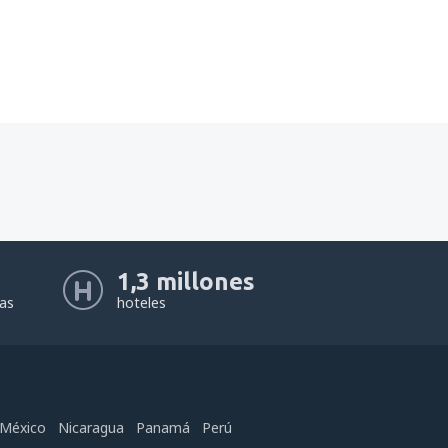
1,3 millones
eas
hoteles
México
Nicaragua
Panamá
Perú