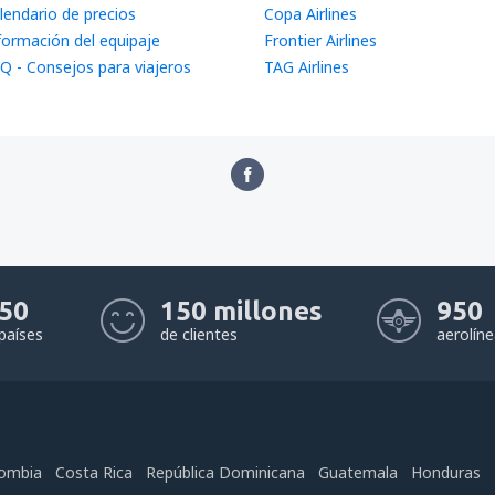
lendario de precios
Copa Airlines
formación del equipaje
Frontier Airlines
Q - Consejos para viajeros
TAG Airlines
50
150 millones
950
países
de clientes
aerolín
ombia
Costa Rica
República Dominicana
Guatemala
Honduras