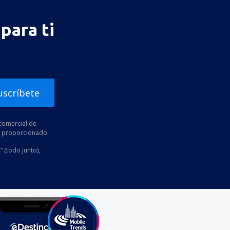
para ti
uscríbete
comercial de
he proporcionado.
” (todo junto),