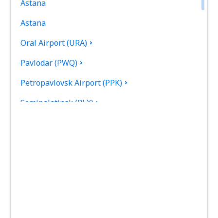
Astana
Astana
Oral Airport (URA)
Pavlodar (PWQ)
Petropavlovsk Airport (PPK)
Semipalatinsk (PLX)
Shymkent (CIT)
Taldykorgan Airport (TDK)
Taraz Airport (DMB)
Urdzhar Airport (UZR)
Ust-Kamenogorsk (UKK)