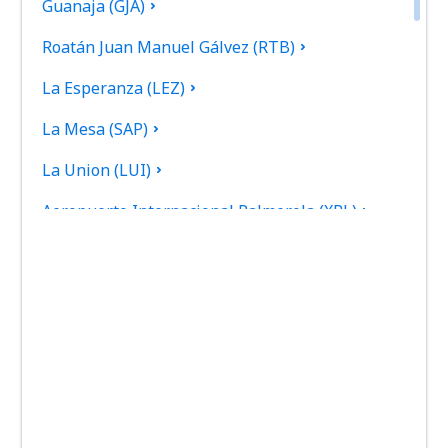
Guanaja (GJA)
Roatán Juan Manuel Gálvez (RTB)
La Esperanza (LEZ)
La Mesa (SAP)
La Union (LUI)
Aeropuerto Internacional Palmerola (XPL)
Puerto Lempira (PEU)
Ruinas de Copan (RUY)
Sulaco (SCD)
Tela Airport (TEA)
Toncontín (TGU)