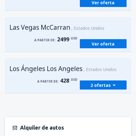
Ver oferta
Las Vegas McCarran
Estados Unidos
2499
USD
A PARTIR DE:
Ver oferta
Los Ángeles Los Angeles
Estados Unidos
428
USD
A PARTIR DE:
2 ofertas
desde
Managua, Augusto C. Sandino
(MGA)
494
A PARTIR DE:
USD
Alquiler de autos
desde
Managua, Augusto C. Sandino