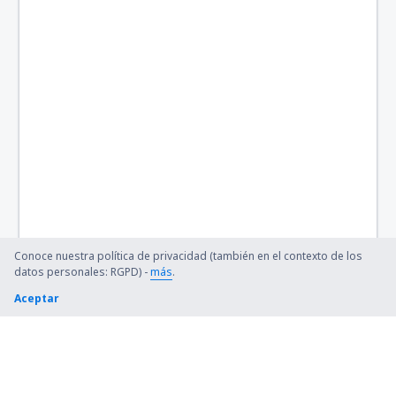
Quincy Regional (UIN)
Baltimore Thurgood Marshall (BWI)
Bangor Intl Airport (BGR)
Barkley Regional (PAH)
Barnstable Municipal (HYA)
Barter Island Apt. (BTI)
Ryan (BTR)
Conoce nuestra política de privacidad (también en el contexto de los
Beaver (WBQ)
datos personales: RGPD) -
más
.
Aceptar
Beckley (BKW)
Bellingham Intl Airport (BLI)
Bemidji Regional Airport (BJI)