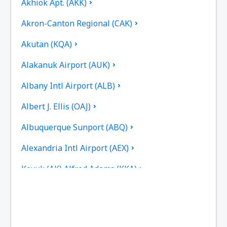
Akhiok Apt. (AKK)
Akron-Canton Regional (CAK)
Akutan (KQA)
Alakanuk Airport (AUK)
Albany Intl Airport (ALB)
Albert J. Ellis (OAJ)
Albuquerque Sunport (ABQ)
Alexandria Intl Airport (AEX)
Koyuk (AK) Alfred Adams (KKA)
Allakaket Apt. (AET)
Pittsburgh