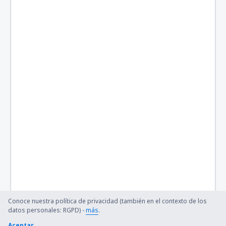
La Macarena Airport (LMC)
Manizales La Nubia (MZL)
La Pedrera Airport (LPD)
Villavicencio La Vanguardia (VVC)
Aeropuerto de Las Brujas (CZU)
Saravena Airport (RVE)
Montería Los Garzones (MTR)
Aeropuerto Mandinga (COG)
Matecana (PEI)
Puerto Inírida Obando (PDA)
Conoce nuestra política de privacidad (también en el contexto de los
datos personales: RGPD) -
más
.
Bucaramanga Palonegro (BGA)
Aceptar