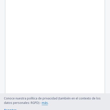
Rost Airport (RET)
Sandane (SDN)
Skien Airport (SKE)
Sola (SVG)
Sorkjosen Airport (SOJ)
Stokka (SSJ)
Stokmarknes Airport, Skagen (SKN)
Stord Airport (SRP)
Svalbard (LYR)
Vadso (VDS)
Conoce nuestra política de privacidad (también en el contexto de los
Vaernes (TRD)
datos personales: RGPD) -
más
.