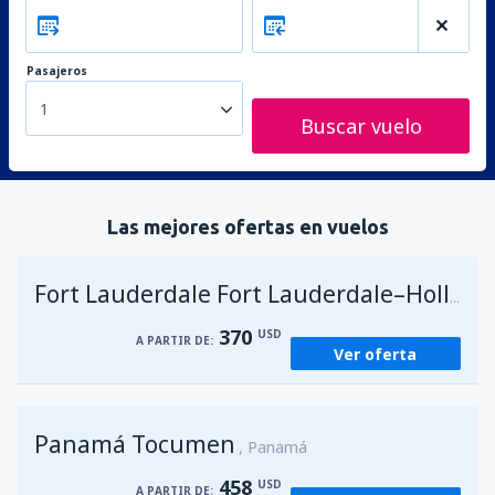
Pasajeros
1
Buscar vuelo
Las mejores ofertas en vuelos
Fort Lauderdale Fort Lauderdale–Hollywood Intl Airport
370
USD
A PARTIR DE:
Ver oferta
Panamá Tocumen
Panamá
458
USD
A PARTIR DE: