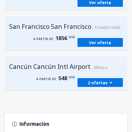
Ver oferta
San Francisco San Francisco
Estados Unidos
1856
USD
A PARTIR DE:
Ver oferta
Cancún Cancún Intl Airport
México
548
USD
A PARTIR DE:
2 ofertas
desde
Managua, Augusto C. Sandino
(MGA)
584
A PARTIR DE:
USD
Información
desde
Managua, Augusto C. Sandino