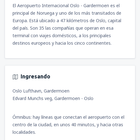
(MGA)
El Aeropuerto Internacional Oslo - Gardermoen es el
548
A PARTIR DE:
USD
principal de Noruega y uno de los más transitados de
Europa. Está ubicado a 47 kilómetros de Oslo, capital
del país. Son 35 las compañías que operan en esa
terminal con viajes domésticos, a los principales
destinos europeos y hacia los cinco continentes.
Ingresando
Oslo Lufthavn, Gardermoen
Edvard Munchs veg, Gardermoen - Oslo
Ómnibus: hay líneas que conectan el aeropuerto con el
centro de la ciudad, en unos 40 minutos, y hacia otras
localidades.