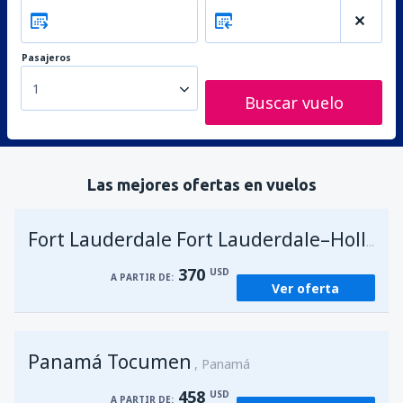
Pasajeros
1
Buscar vuelo
Las mejores ofertas en vuelos
Fort Lauderdale Fort Lauderdale–Hollywood Intl Airport
370
USD
A PARTIR DE:
Ver oferta
Panamá Tocumen
Panamá
458
USD
A PARTIR DE: