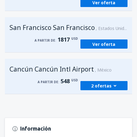
Ver oferta
San Francisco San Francisco
Estados Unidos
1817
USD
A PARTIR DE:
Ver oferta
Cancún Cancún Intl Airport
México
548
USD
A PARTIR DE:
2 ofertas
desde
Managua, Augusto C. Sandino
(MGA)
584
A PARTIR DE:
USD
Información
desde
Managua, Augusto C. Sandino