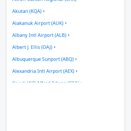
Akutan (KQA)
Alakanuk Airport (AUK)
Albany Intl Airport (ALB)
Albert J. Ellis (OAJ)
Albuquerque Sunport (ABQ)
Alexandria Intl Airport (AEX)
Koyuk (AK) Alfred Adams (KKA)
Allakaket Apt. (AET)
Pittsburgh
Fairbanks
Alliance Municipal Airport (AIA)