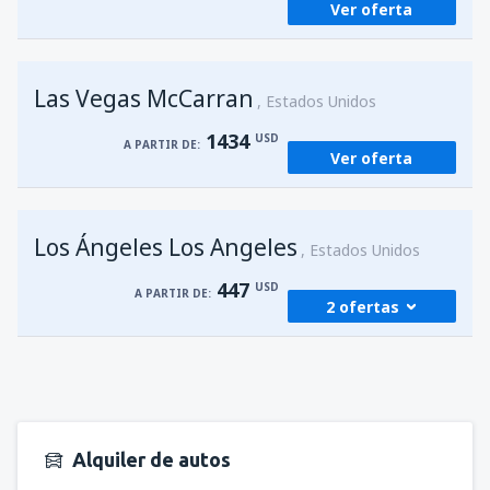
Ver oferta
Las Vegas McCarran
Estados Unidos
1434
USD
A PARTIR DE:
Ver oferta
Los Ángeles Los Angeles
Estados Unidos
447
USD
A PARTIR DE:
2 ofertas
desde
Managua, Augusto C. Sandino
(MGA)
494
A PARTIR DE:
USD
Alquiler de autos
desde
Managua, Augusto C. Sandino