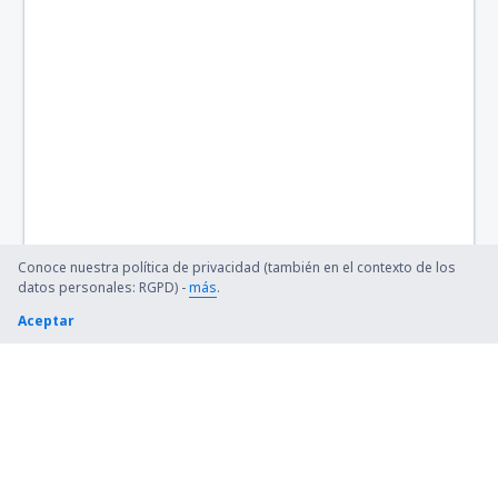
Baltimore Thurgood Marshall (BWI)
Bangor Intl Airport (BGR)
Barkley Regional (PAH)
Barnstable Municipal (HYA)
Barter Island Apt. (BTI)
Ryan (BTR)
Conoce nuestra política de privacidad (también en el contexto de los
Beaver (WBQ)
datos personales: RGPD) -
más
.
Aceptar
Beckley (BKW)
Bellingham Intl Airport (BLI)
Bemidji Regional Airport (BJI)
Bert Mooney (BTM)