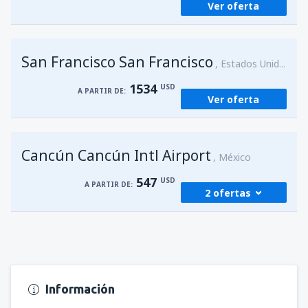
Ver oferta
San Francisco San Francisco
Estados Unidos
1534
USD
A PARTIR DE:
Ver oferta
Cancún Cancún Intl Airport
México
547
USD
A PARTIR DE:
2 ofertas
desde
Managua, Augusto C. Sandino
(MGA)
582
A PARTIR DE:
USD
Información
desde
Managua, Augusto C. Sandino