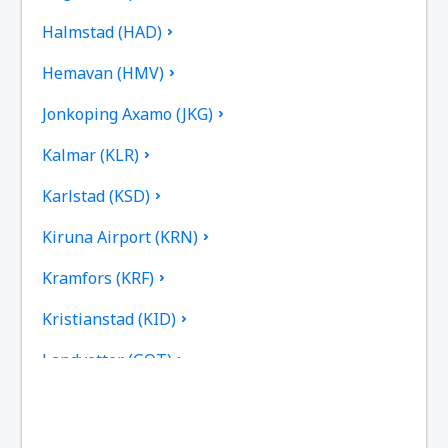
Halmstad (HAD)
Hemavan (HMV)
Jonkoping Axamo (JKG)
Kalmar (KLR)
Karlstad (KSD)
Kiruna Airport (KRN)
Kramfors (KRF)
Kristianstad (KID)
Landvetter (GOT)
Gällivare Lapland (GEV)
Linkoping City (LPI)