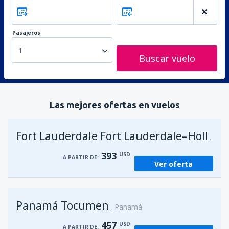
Pasajeros
1
Buscar vuelo
Las mejores ofertas en vuelos
Fort Lauderdale Fort Lauderdale–Hollywood Intl Airport
393
USD
A PARTIR DE:
Ver oferta
Panamá Tocumen
Panamá
457
USD
A PARTIR DE: