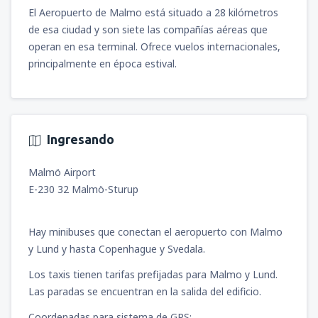
(MGA)
El Aeropuerto de Malmo está situado a 28 kilómetros
547
A PARTIR DE:
USD
de esa ciudad y son siete las compañías aéreas que
operan en esa terminal. Ofrece vuelos internacionales,
principalmente en época estival.
Ingresando
Malmö Airport
E-230 32 Malmö-Sturup
Hay minibuses que conectan el aeropuerto con Malmo
y Lund y hasta Copenhague y Svedala.
Los taxis tienen tarifas prefijadas para Malmo y Lund.
Las paradas se encuentran en la salida del edificio.
Coordenadas para sistema de GPS: