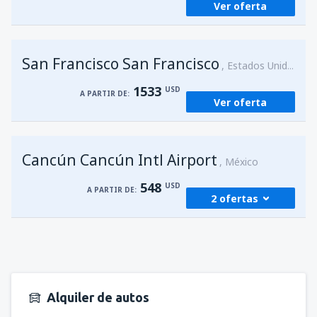
Ver oferta
San Francisco San Francisco
Estados Unidos
1533
USD
A PARTIR DE:
Ver oferta
Cancún Cancún Intl Airport
México
548
USD
A PARTIR DE:
2 ofertas
desde
Managua, Augusto C. Sandino
(MGA)
583
A PARTIR DE:
USD
Alquiler de autos
desde
Managua, Augusto C. Sandino