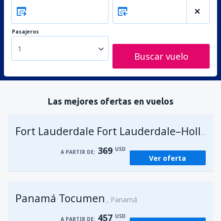
Pasajeros
1
Buscar vuelo
Las mejores ofertas en vuelos
Fort Lauderdale Fort Lauderdale–Hollywood Intl Airport
369
USD
A PARTIR DE:
Ver oferta
Panamá Tocumen
Panamá
457
USD
A PARTIR DE: