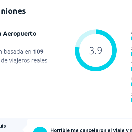
iniones
a Aeropuerto
3.9
ón basada en
109
s
de viajeros reales
uis
Horrible me cancelaron el viaje y 