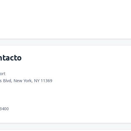
ntacto
ort
s Blvd, New York, NY 11369
33400