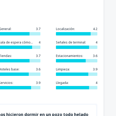
General:
3.7
Localización:
4.2
Sala de espera cómoda:
4
Señales de terminal:
4
Tiendas:
3.7
Estacionamientos:
3.6
Hoteles base:
3.6
Limpieza:
3.9
Servicios:
3.9
Llegada:
4
nos hicieron dormir en un pozo todo helado