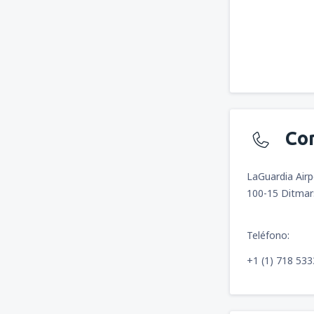
Co
LaGuardia Airp
100-15 Ditmar
Teléfono:
+1 (1) 718 53