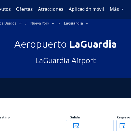
Autos
Ofertas
Atracciones
Aplicación móvil
Más
os Unidos
Nueva York
LaGuardia
Aeropuerto
LaGuardia
LaGuardia Airport
estino
Salida
Regreso