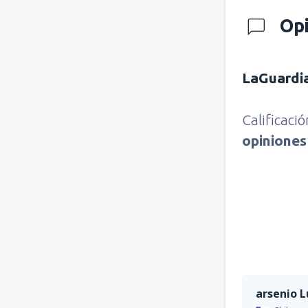
Op
LaGuardi
Calificaci
opinione
arsenio L