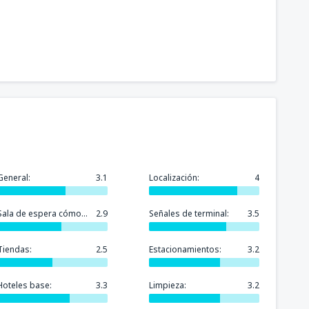
General:
3.1
Localización:
4
Sala de espera cómoda:
2.9
Señales de terminal:
3.5
Tiendas:
2.5
Estacionamientos:
3.2
Hoteles base:
3.3
Limpieza:
3.2