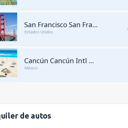
San Francisco San Francisco
Estados Unidos
Cancún Cancún Intl Airport
México
desde
Managua, Augusto C. S
uiler de autos
desde
Managua, Augusto C. S