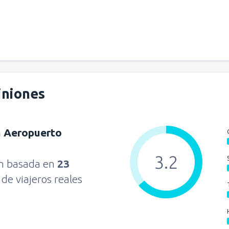
iniones
n Aeropuerto
3.2
ón basada en
23
s
de viajeros reales