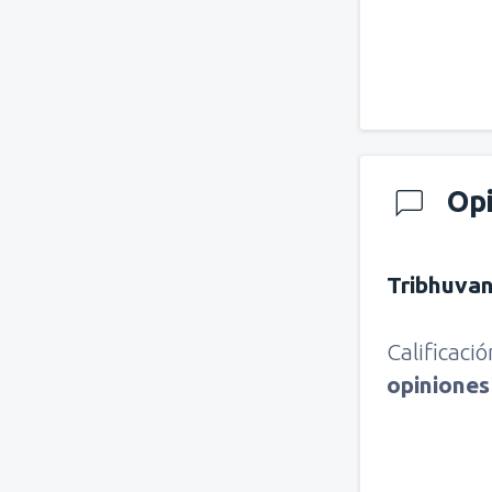
Op
Tribhuva
Calificaci
opinione