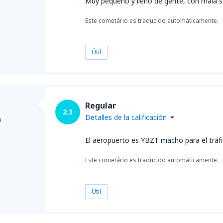
Muy pequeño y lleno de gente, con mala señ
Este cometário es traducido automáticamente.
Útil
Regular
2.3
Detalles de la calificación
9
El aeropuerto es YBZT macho para el tráfi
Este cometário es traducido automáticamente.
Útil