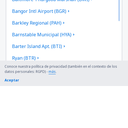
Bangor Intl Airport (BGR)
Barkley Regional (PAH)
Barnstable Municipal (HYA)
Barter Island Apt. (BTI)
Ryan (BTR)
Conoce nuestra política de privacidad (también en el contexto de los
Beaver (WBQ)
datos personales: RGPD) -
más
.
Aceptar
Beckley (BKW)
Bellingham Intl Airport (BLI)
Bemidji Regional Airport (BJI)
Bert Mooney (BTM)