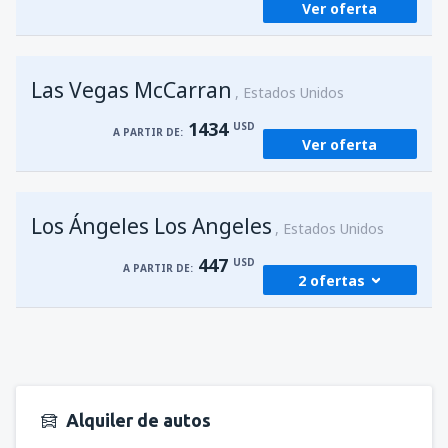
Ver oferta
Las Vegas McCarran
Estados Unidos
1434
USD
A PARTIR DE:
Ver oferta
Los Ángeles Los Angeles
Estados Unidos
447
USD
A PARTIR DE:
2 ofertas
desde
Managua, Augusto C. Sandino
(MGA)
458
A PARTIR DE:
USD
Alquiler de autos
desde
Managua, Augusto C. Sandino