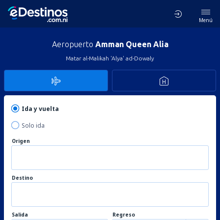
Menú
Aeropuerto
Amman Queen Alia
Matar al-Malikah 'Alya' ad-Dowaly
Ida y vuelta
Solo ida
Origen
Destino
Salida
Regreso