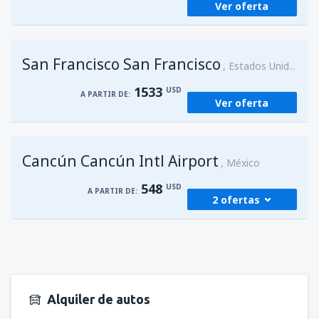
Ver oferta
San Francisco San Francisco
Estados Unidos
1533
USD
A PARTIR DE:
Ver oferta
Cancún Cancún Intl Airport
México
548
USD
A PARTIR DE:
2 ofertas
desde
Managua, Augusto C. Sandino
(MGA)
583
A PARTIR DE:
USD
Alquiler de autos
desde
Managua, Augusto C. Sandino