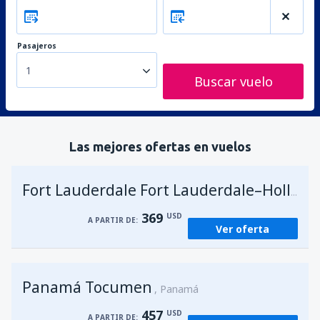
Pasajeros
1
Buscar vuelo
Las mejores ofertas en vuelos
Fort Lauderdale Fort Lauderdale–Hollywood Intl Airport
369
USD
A PARTIR DE:
Ver oferta
Panamá Tocumen
Panamá
457
USD
A PARTIR DE: