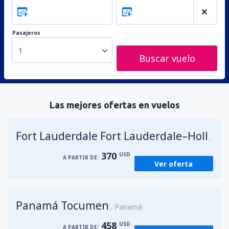
Pasajeros
1
Buscar vuelo
Las mejores ofertas en vuelos
Fort Lauderdale Fort Lauderdale–Hollywood Intl Airport
370
USD
A PARTIR DE:
Ver oferta
Panamá Tocumen
Panamá
458
USD
A PARTIR DE: