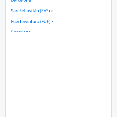
San Sebastián (EAS)
Fuerteventura (FUE)
Barcelona
Gran Canaria (LPA)
Granada (GRX)
Ibiza (IBZ)
La Coruna (LCG)
La Gomera (GMZ)
La Palma (SPC)
Jerez (XRY)