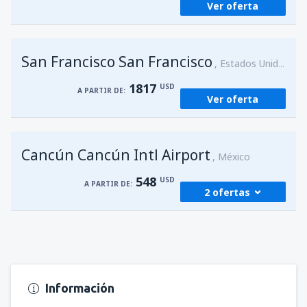
Ver oferta
San Francisco San Francisco
Estados Unidos
1817
USD
A PARTIR DE:
Ver oferta
Cancún Cancún Intl Airport
México
548
USD
A PARTIR DE:
2 ofertas
desde
Managua, Augusto C. Sandino
(MGA)
584
A PARTIR DE:
USD
Información
desde
Managua, Augusto C. Sandino