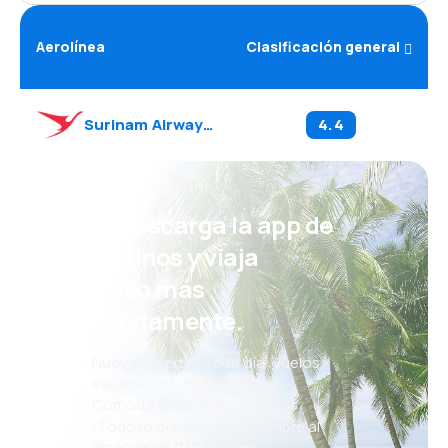
Aerolínea
Clasificación general
Surinam Airways
(
PY
)
4.4
¡Eh! Descarga la app de
eDestinos y viaja
incluso más
cómodamente.
Nuevas ofertas cada día: vuelos,
vacaciones, escapadas
Cómoda gestión de reservas
¡Todo lo que importa, siempre al
alcance de tu mano!