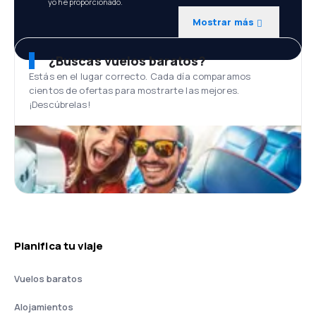
yo he proporcionado.
Mostrar más
¿Buscas vuelos baratos?
Estás en el lugar correcto. Cada día comparamos
cientos de ofertas para mostrarte las mejores.
¡Descúbrelas!
Planifica tu viaje
Vuelos baratos
Alojamientos