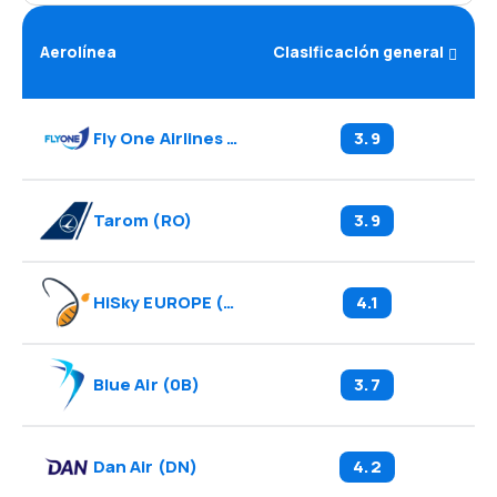
Aerolínea
Clasificación general
Fly One Airlines
(
OE
)
3.9
Tarom
(
RO
)
3.9
HiSky EUROPE
(
H4
)
4.1
Blue Air
(
0B
)
3.7
Dan Air
(
DN
)
4.2