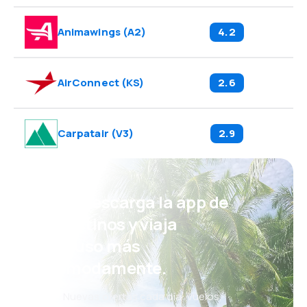
Animawings
(
A2
)
4.2
AirConnect
(
KS
)
2.6
Carpatair
(
V3
)
2.9
¡Eh! Descarga la app de
eDestinos y viaja
incluso más
cómodamente.
Nuevas ofertas cada día: vuelos,