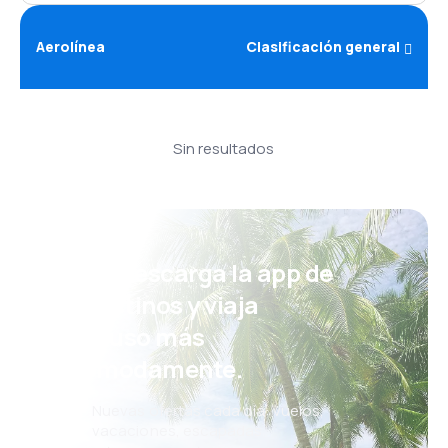
Aerolínea
Clasificación general
Sin resultados
¡Eh! Descarga la app de
eDestinos y viaja
incluso más
cómodamente.
Nuevas ofertas cada día: vuelos,
vacaciones, escapadas