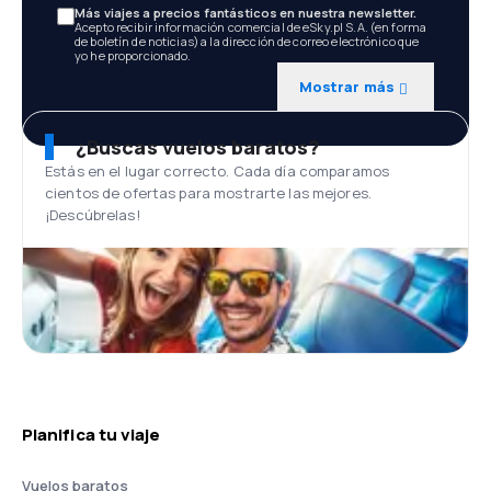
Más viajes a precios fantásticos en nuestra newsletter.
Acepto recibir información comercial de eSky.pl S.A. (en forma
de boletín de noticias) a la dirección de correo electrónico que
yo he proporcionado.
Mostrar más
¿Buscas vuelos baratos?
Estás en el lugar correcto. Cada día comparamos
cientos de ofertas para mostrarte las mejores.
¡Descúbrelas!
Planifica tu viaje
Vuelos baratos