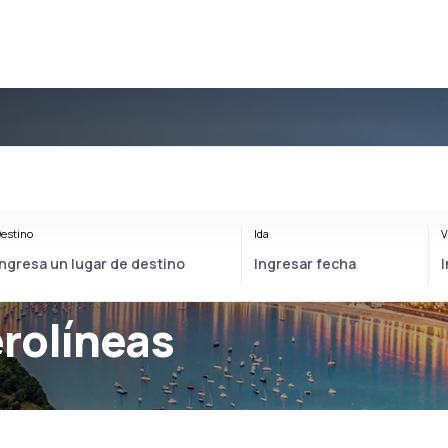
estino
Ida
V
rolíneas