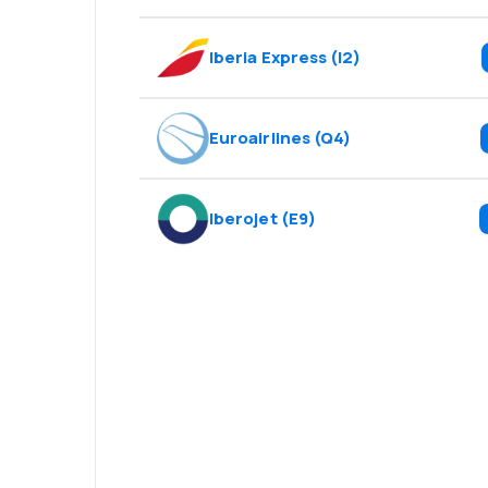
Iberia Express
(
I2
)
Euroairlines
(
Q4
)
Iberojet
(
E9
)
¡Eh! Descarga l
eDestinos y via