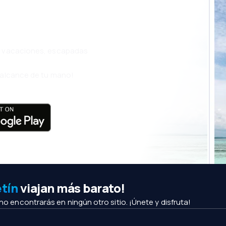
s, vacaciones, escapadas
l alcance de tu mano!
etín
viajan más barato!
 no encontrarás en ningún otro sitio. ¡Únete y disfruta!