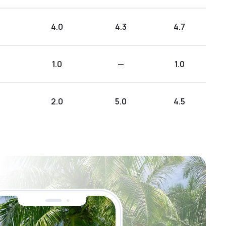
4.0
4.3
4.7
1.0
—
1.0
2.0
5.0
4.5