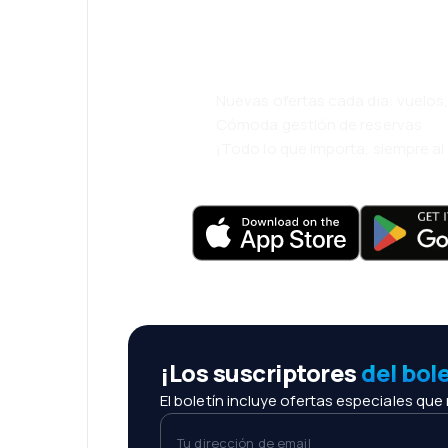
cómodamente.
Nuevas ofertas cada día: vuelo
Cómoda gestión de reservas
¡Todo lo que importa, siempre a
¡Los suscriptores
del bol
El boletín incluye ofertas especiales que
Tu dirección de email