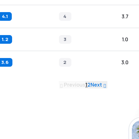
4.1
4
3.7
1.2
3
1.0
3.6
2
3.0
Previous
1
2
Next
a app de
ja incluso más