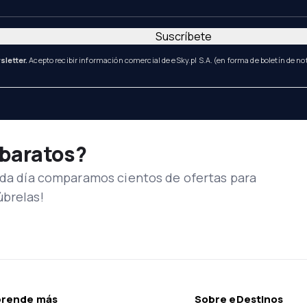
Suscríbete
sletter.
Acepto recibir información comercial de eSky.pl S.A. (en forma de boletín de not
 baratos?
Cada día comparamos cientos de ofertas para
úbrelas!
prende más
Sobre eDestinos