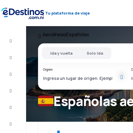
Tu plataforma de viaje
Aerolíneas
Españolas
Vuelos
baratos
Ida y vuelta
Solo ida
Alojamientos
Orgien
D
Ofertas
Completa
el viaje
Españolas ae
Inspiración
y consejos
Atención
al cliente