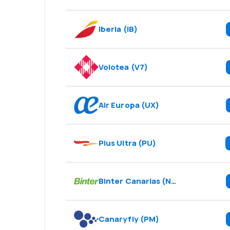
Iberia
(
IB
)
Volotea
(
V7
)
Air Europa
(
UX
)
Plus Ultra
(
PU
)
Binter Canarias
(
NT
)
Canaryfly
(
PM
)