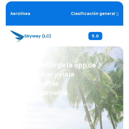
Aerolínea
Clasificación general
Skyway
(
LC
)
5.0
¡Eh! Descarga la app de
eDestinos y viaja
incluso más
cómodamente.
Nuevas ofertas cada día: vuelos,
vacaciones, escapadas
Cómoda gestión de reservas
¡Todo lo que importa, siempre al
alcance de tu mano!