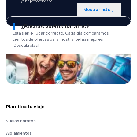
yo he proporcionado.
Mostrar más
¿Buscas vuelos baratos?
Estás en el lugar correcto. Cada día comparamos
cientos de ofertas para mostrarte las mejores.
¡Descúbrelas!
Planifica tu viaje
Vuelos baratos
Alojamientos