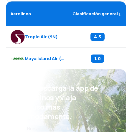
Aerolínea
Clasificación general
Tropic Air
(
9N
)
4.3
Maya Island Air
(
2M
)
1.0
¡Eh! Descarga la app de
eDestinos y viaja
incluso más
cómodamente.
Nuevas ofertas cada día: vuelos,