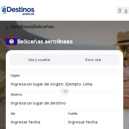
Aerolíneas
Beliceńas
Beliceńas aerolíneas
Ida y vuelta
Solo ida
Orgien
Destino
Ida
Vuelta