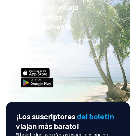
eDestinos y viaja
incluso más
cómodamente.
Nuevas ofertas cada día: vuelos,
vacaciones, escapadas
Cómoda gestión de reservas
¡Todo lo que importa, siempre al
alcance de tu mano!
¡Los suscriptores
del boletín
viajan más barato!
El boletín incluye ofertas especiales que no