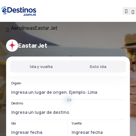
Aerolíneas
Eastar Jet
Eastar Jet
Ida y vuelta
Solo ida
Orgien
Destino
Ida
Vuelta