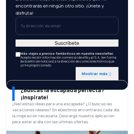
encontrarás en ningún otro sitio. ¡Únete y
disfruta!
Tu dirección de email
Suscríbete
Más viajes a precios fantásticos en nuestra newsletter.
Acepto recibir información comercial de eSky.pl S.A. (en forma
de boletín de noticias) a la dirección de correo electrónico que
yo he proporcionado.
Mostrar más
¿Buscas la escapada perfecta?
¡Inspírate!
¿Necesitas ideas para una escapada? ¿O buscas las
vacaciones ideales? En eDestinos encontrarás cada día
la inspiración necesaria. Descarga nuestra aplicación
para estar al día con las últimas ofertas.