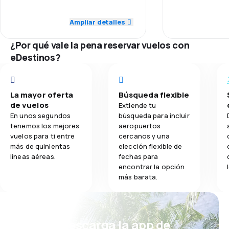
Puntualidad
4.0
Personal
Ampliar detalles
2.5
Comidas
Precio del bill
5.0
Puntualidad
¿Por qué vale la pena reservar vuelos con
Comodidad de
eDestinos?
5.0
Red de conexiones
Comidas
4.0
Precio del billete
La mayor oferta
Búsqueda flexible
de vuelos
Extiende tu
4.0
Comodidad de viaje
En unos segundos
búsqueda para incluir
tenemos los mejores
aeropuertos
4.0
Transporte de equipaje
vuelos para ti entre
cercanos y una
más de quinientas
elección flexible de
líneas aéreas.
fechas para
encontrar la opción
más barata.
¡Eh! Descarga la app de