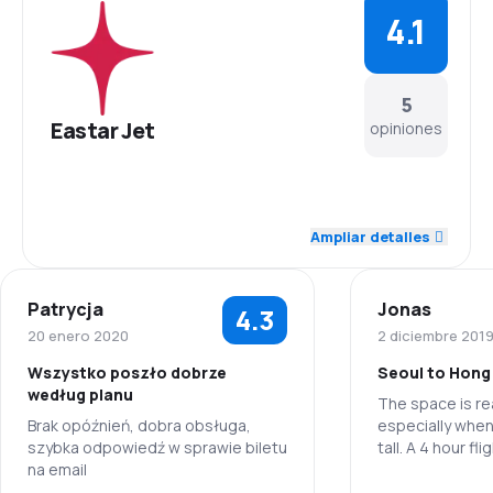
4.1
5
Eastar Jet
opiniones
4.3
Personal
Ampliar detalles
4.6
Puntualidad
Patrycja
Jonas
4.3
5.0
Red de conexiones
20 enero 2020
2 diciembre 201
Wszystko poszło dobrze
Seoul to Hong
4.2
Precio del billete
według planu
The space is rea
Brak opóźnień, dobra obsługa,
especially when
3.8
Comodidad de viaje
szybka odpowiedź w sprawie biletu
tall. A 4 hour fl
na email
include a snack
4.5
drink.
Transporte de equipaje