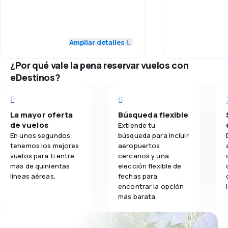
Personal
5.0
Personal
4.0
Transporte de equipaje
Puntualidad
5.0
Puntualidad
Ampliar detalles
3.0
Comidas
Red de conex
5.0
Red de conexiones
¿Por qué vale la pena reservar vuelos con
eDestinos?
Precio del bill
5.0
Precio del billete
Comodidad de
5.0
Comodidad de viaje
La mayor oferta
Búsqueda flexible
de vuelos
Transporte de
Extiende tu
5.0
Transporte de equipaje
En unos segundos
búsqueda para incluir
tenemos los mejores
aeropuertos
Comidas
vuelos para ti entre
cercanos y una
más de quinientas
elección flexible de
líneas aéreas.
fechas para
encontrar la opción
más barata.