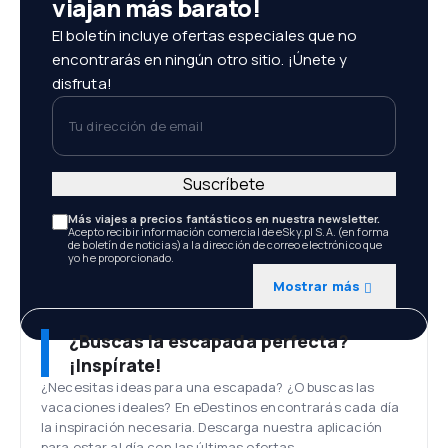
viajan más barato!
El boletín incluye ofertas especiales que no
encontrarás en ningún otro sitio. ¡Únete y
disfruta!
Tu dirección de email
Suscríbete
Más viajes a precios fantásticos en nuestra newsletter.
Acepto recibir información comercial de eSky.pl S.A. (en forma
de boletín de noticias) a la dirección de correo electrónico que
yo he proporcionado.
Mostrar más
¿Buscas la escapada perfecta?
¡Inspírate!
¿Necesitas ideas para una escapada? ¿O buscas las
vacaciones ideales? En eDestinos encontrarás cada día
la inspiración necesaria. Descarga nuestra aplicación
para estar al día con las últimas ofertas.