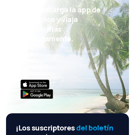
¡Eh! Descarga la app de
eDestinos y viaja
incluso más
cómodamente.
Nuevas ofertas cada día: vuelos,
vacaciones, escapadas
Cómoda gestión de reservas
¡Todo lo que importa, siempre al
alcance de tu mano!
¡Los suscriptores
del boletín