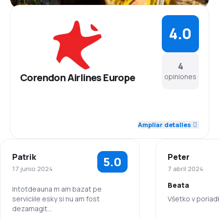
4.0
4
Corendon Airlines Europe
opiniones
4.3
Personal
Ampliar detalles
3.7
Puntualidad
Patrik
Peter
5.0
5.0
Red de conexiones
17 junio 2024
7 abril 2024
Beata
3.7
Precio del billete
Intotdeauna m am bazat pe
serviciile esky si nu am fost
Všetko v poriad
dezamagit
4.0
Comodidad de viaje
Multumesc