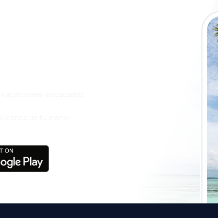
a app de
ja incluso más
s, vacaciones, escapadas
l alcance de tu mano!