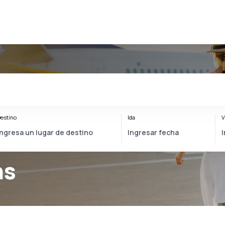
estino
Ida
V
ns