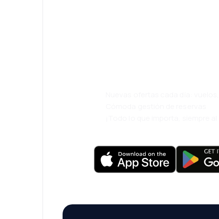
¡Eh! Descarga l
eDestinos y via
cómodamente.
Nuevas ofertas cada día: vuelo
Cómoda gestión de reservas
¡Todo lo que importa, siempre a