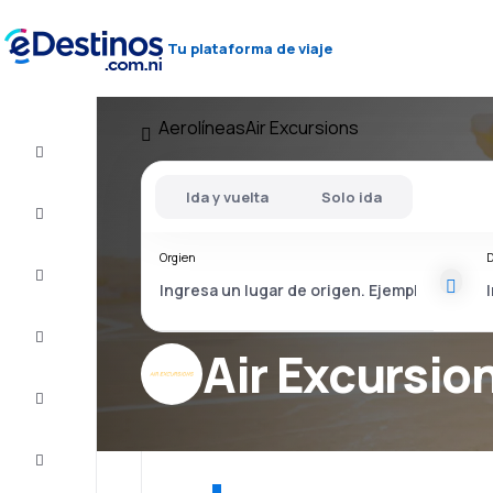
Tu plataforma de viaje
Aerolíneas
Air Excursions
Vuelos
baratos
Ida y vuelta
Solo ida
Alojamientos
Orgien
D
Ofertas
Completa
el viaje
Air Excursio
Inspiración
y consejos
Atención
al cliente