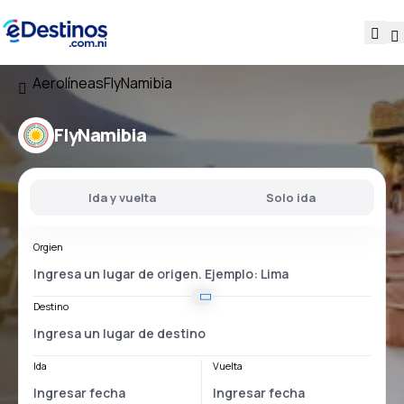
Aerolíneas
FlyNamibia
FlyNamibia
Ida y vuelta
Solo ida
Orgien
Destino
Ida
Vuelta