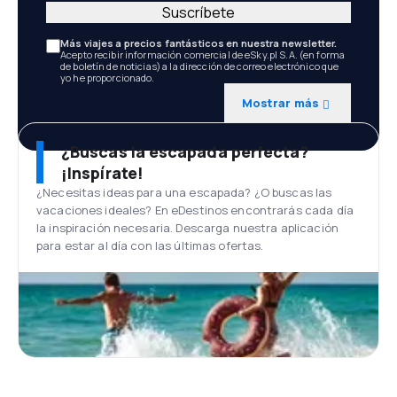
Suscríbete
Más viajes a precios fantásticos en nuestra newsletter.
Acepto recibir información comercial de eSky.pl S.A. (en forma
de boletín de noticias) a la dirección de correo electrónico que
yo he proporcionado.
Mostrar más
¿Buscas la escapada perfecta?
¡Inspírate!
¿Necesitas ideas para una escapada? ¿O buscas las
vacaciones ideales? En eDestinos encontrarás cada día
la inspiración necesaria. Descarga nuestra aplicación
para estar al día con las últimas ofertas.