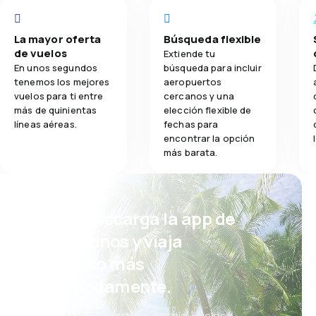
La mayor oferta
Búsqueda flexible
de vuelos
Extiende tu
En unos segundos
búsqueda para incluir
tenemos los mejores
aeropuertos
vuelos para ti entre
cercanos y una
más de quinientas
elección flexible de
líneas aéreas.
fechas para
encontrar la opción
más barata.
¡Eh! Descarga la app de
eDestinos y viaja
incluso más
cómodamente.
Nuevas ofertas cada día: vuelos,