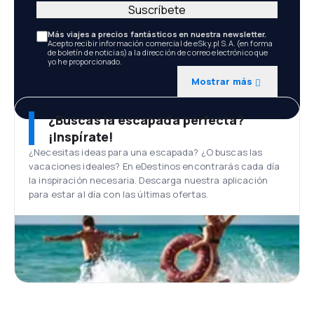
Suscríbete
Más viajes a precios fantásticos en nuestra newsletter.
Acepto recibir información comercial de eSky.pl S.A. (en forma
de boletín de noticias) a la dirección de correo electrónico que
yo he proporcionado.
Mostrar más
¿Buscas la escapada perfecta?
¡Inspírate!
¿Necesitas ideas para una escapada? ¿O buscas las
vacaciones ideales? En eDestinos encontrarás cada día
la inspiración necesaria. Descarga nuestra aplicación
para estar al día con las últimas ofertas.