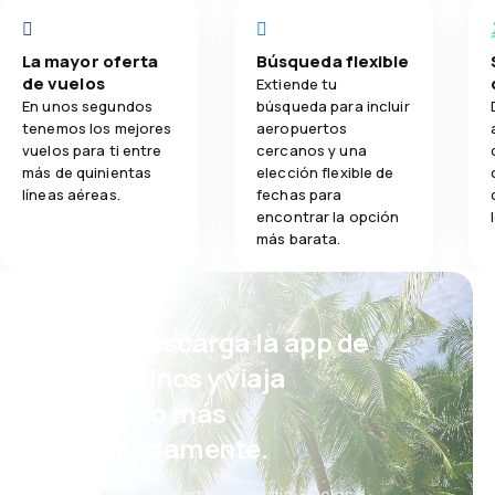
La mayor oferta
Búsqueda flexible
de vuelos
Extiende tu
En unos segundos
búsqueda para incluir
tenemos los mejores
aeropuertos
vuelos para ti entre
cercanos y una
más de quinientas
elección flexible de
líneas aéreas.
fechas para
encontrar la opción
más barata.
¡Eh! Descarga la app de
eDestinos y viaja
incluso más
cómodamente.
Nuevas ofertas cada día: vuelos,