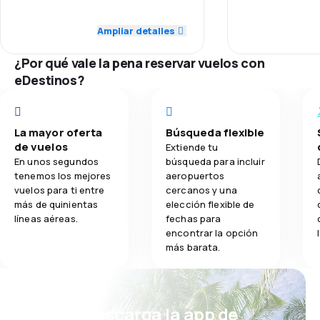
3.0
Personal
Personal
mogą nastąpić 
Ampliar detalles
2.5
Comidas
3.0
Puntualidad
Puntualidad
¿Por qué vale la pena reservar vuelos con
4.0
Red de conexiones
Red de conex
eDestinos?
1.0
Precio del billete
Precio del bill
La mayor oferta
Búsqueda flexible
3.0
Comodidad de viaje
Comodidad de
de vuelos
Extiende tu
En unos segundos
búsqueda para incluir
4.0
Transporte de equipaje
Transporte de
tenemos los mejores
aeropuertos
vuelos para ti entre
cercanos y una
más de quinientas
elección flexible de
2.0
Comidas
Comidas
líneas aéreas.
fechas para
encontrar la opción
más barata.
¡Eh! Descarga la app de