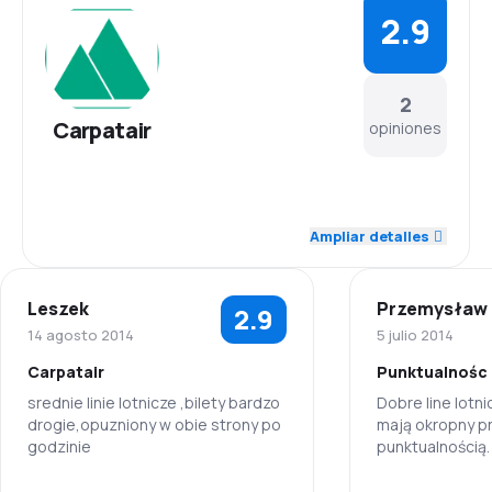
2.9
2
Carpatair
opiniones
3.0
Personal
Ampliar detalles
2.0
Puntualidad
Leszek
Przemysław
2.9
3.5
Red de conexiones
14 agosto 2014
5 julio 2014
Carpatair
Punktualnośc
1.5
Precio del billete
srednie linie lotnicze ,bilety bardzo
Dobre line lotni
drogie,opuzniony w obie strony po
mają okropny p
3.5
Comodidad de viaje
godzinie
punktualnością.
informują pasa
4.0
ewentualnych z
Transporte de equipaje