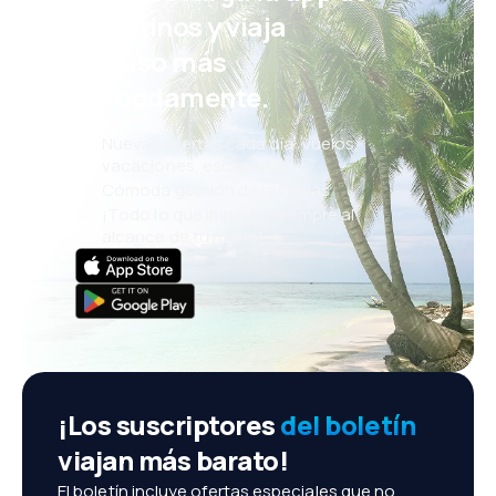
eDestinos y viaja
incluso más
cómodamente.
Nuevas ofertas cada día: vuelos,
vacaciones, escapadas
Cómoda gestión de reservas
¡Todo lo que importa, siempre al
alcance de tu mano!
¡Los suscriptores
del boletín
viajan más barato!
El boletín incluye ofertas especiales que no