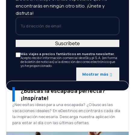
encontrarás en ningún otro sitio. ¡Únete y
disfruta!
Tu dirección de email
Suscríbete
Más viajes a precios fantásticos en nuestra newsletter.
Acepto recibir información comercial de eSky.pl S.A. (en forma
de boletín de noticias) a la dirección de correo electrónico que
yo he proporcionado.
Mostrar más
¿Buscas la escapada perfecta?
¡Inspírate!
¿Necesitas ideas para una escapada? ¿O buscas las
vacaciones ideales? En eDestinos encontrarás cada día
la inspiración necesaria. Descarga nuestra aplicación
para estar al día con las últimas ofertas.