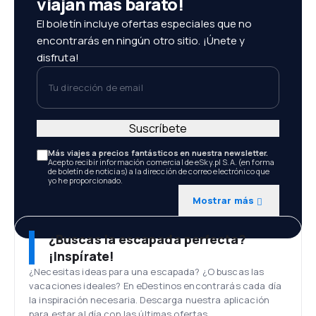
viajan más barato!
El boletín incluye ofertas especiales que no
encontrarás en ningún otro sitio. ¡Únete y
disfruta!
Tu dirección de email
Suscríbete
Más viajes a precios fantásticos en nuestra newsletter.
Acepto recibir información comercial de eSky.pl S.A. (en forma
de boletín de noticias) a la dirección de correo electrónico que
yo he proporcionado.
Mostrar más
¿Buscas la escapada perfecta?
¡Inspírate!
¿Necesitas ideas para una escapada? ¿O buscas las
vacaciones ideales? En eDestinos encontrarás cada día
la inspiración necesaria. Descarga nuestra aplicación
para estar al día con las últimas ofertas.