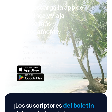
¡Eh! Descarga la app de
eDestinos y viaja
incluso más
cómodamente.
Nuevas ofertas cada día: vuelos,
vacaciones, escapadas
Cómoda gestión de reservas
¡Todo lo que importa, siempre al
alcance de tu mano!
¡Los suscriptores
del boletín