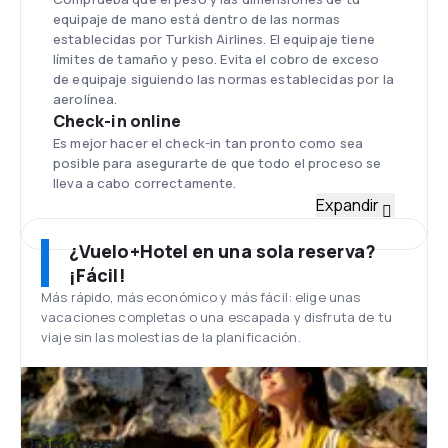
equipaje de mano está dentro de las normas
establecidas por Turkish Airlines. El equipaje tiene
límites de tamaño y peso. Evita el cobro de exceso
de equipaje siguiendo las normas establecidas por la
aerolínea.
Check-in online
Es mejor hacer el check-in tan pronto como sea
posible para asegurarte de que todo el proceso se
lleva a cabo correctamente.
Flota
Expandir
Turkish Airlines tiene una flota compuesta por 176
aviones de los tipos Boeing 737-400, 737-500, 737-
¿Vuelo+Hotel en una sola reserva?
800, Airbus A310-300, A340-300, A330, A320, A321.
¡Fácil!
Aeropuerto de Estambul
Más rápido, más económico y más fácil: elige unas
El principal aeropuerto de Estambul está situado a
vacaciones completas o una escapada y disfruta de tu
35 kilómetros al noroeste del centro de la ciudad, en
viaje sin las molestias de la planificación.
su parte europea. Se construyó entre los años 2015
y 2018, y en abril de 2019 se convirtió en el principal
aeropuerto de la ciudad, un papel que correspondía
hasta el momento a uno de los aeropuertos
anteriormente más grandes de Europa: el
Opiniones