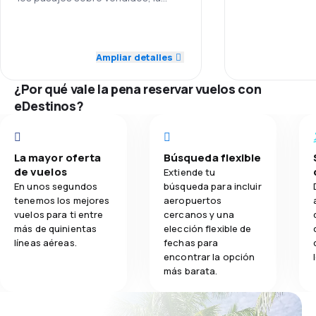
asignación de asientos se realizó
Personal
4.4
casi al entrar al avión!
Transporte de equipaje
4.0
Personal
Puntualidad
Ampliar detalles
4.4
Comidas
2.0
Puntualidad
Red de conex
¿Por qué vale la pena reservar vuelos con
4.0
Red de conexiones
eDestinos?
Precio del bill
4.0
Precio del billete
Comodidad de
La mayor oferta
Búsqueda flexible
4.0
Comodidad de viaje
de vuelos
Extiende tu
Transporte de
En unos segundos
búsqueda para incluir
4.0
Transporte de equipaje
tenemos los mejores
aeropuertos
vuelos para ti entre
cercanos y una
Comidas
más de quinientas
elección flexible de
5.0
Comidas
líneas aéreas.
fechas para
encontrar la opción
más barata.