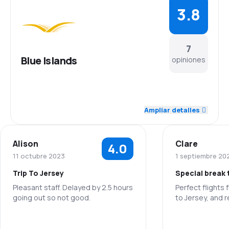
3.8
7
Blue Islands
opiniones
4.0
Personal
Ampliar detalles
4.6
Puntualidad
Alison
Clare
4.0
4.4
Red de conexiones
11 octubre 2023
1 septiembre 20
Trip To Jersey
Special break 
3.6
Precio del billete
Pleasant staff. Delayed by 2.5 hours
Perfect flights
going out so not good.
to Jersey, and r
4.0
Comodidad de viaje
Personal
3.8
Transporte de equipaje