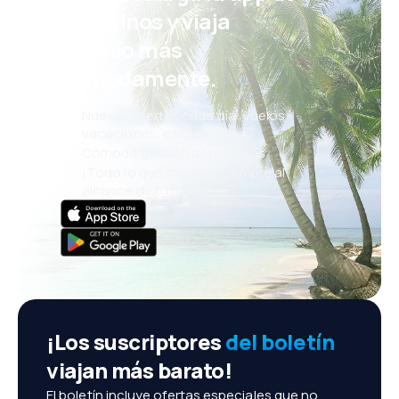
eDestinos y viaja
incluso más
cómodamente.
Nuevas ofertas cada día: vuelos,
vacaciones, escapadas
Cómoda gestión de reservas
¡Todo lo que importa, siempre al
alcance de tu mano!
¡Los suscriptores
del boletín
viajan más barato!
El boletín incluye ofertas especiales que no