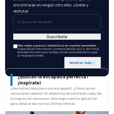
encontrarás en ningún otro sitio. ¡Únete y
disfruta!
Tu dirección de email
Suscríbete
Más viajes a precios fantásticos en nuestra newsletter.
Acepto recibir información comercial de eSky.pl S.A. (en forma
de boletín de noticias) a la dirección de correo electrónico que
yo he proporcionado.
Mostrar más
¿Buscas la escapada perfecta?
¡Inspírate!
¿Necesitas ideas para una escapada? ¿O buscas las
vacaciones ideales? En eDestinos encontrarás cada día
la inspiración necesaria. Descarga nuestra aplicación
para estar al día con las últimas ofertas.