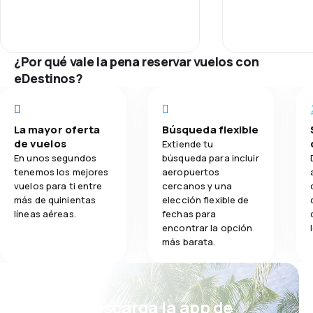
Puntualidad
1.0
Comidas
Red de conex
¿Por qué vale la pena reservar vuelos con
eDestinos?
Precio del bill
Comodidad de
La mayor oferta
Búsqueda flexible
de vuelos
Extiende tu
Transporte de
En unos segundos
búsqueda para incluir
tenemos los mejores
aeropuertos
vuelos para ti entre
cercanos y una
más de quinientas
elección flexible de
líneas aéreas.
fechas para
encontrar la opción
más barata.
¡Eh! Descarga la app de