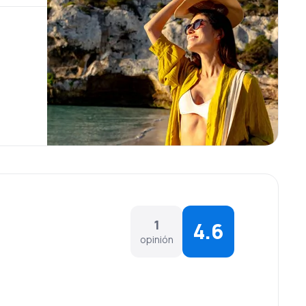
1
4.6
opinión