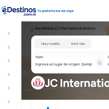
Tu plataforma de viaje
Aerolíneas
JC International Airlines
Vuelos
baratos
Ida y vuelta
Solo ida
Alojamientos
Orgien
D
Ofertas
Completa
el viaje
JC Internatio
Inspiración
y consejos
Atención
al cliente