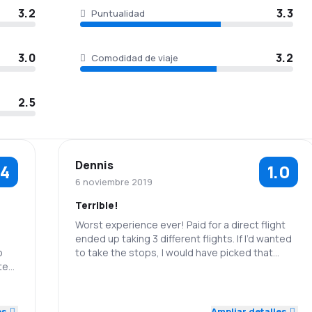
3.2
3.3
Puntualidad
3.0
3.2
Comodidad de viaje
2.5
Dennis
.4
1.0
6 noviembre 2019
Terrible!
Worst experience ever! Paid for a direct flight
ended up taking 3 different flights. If I’d wanted
o
to take the stops, I would have picked that
tes,
option and paid less! Losing my luggage was
the last straw! I would never recommend this
1.0
1.0
Personal
Puntualidad
o,
carrier to anyone.
2.0
ns.
es
Ampliar detalles