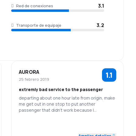
3.1
Red de conexiones
3.2
Transporte de equipaje
AURORA
1.1
25 febrero 2019
extremly bad service to the passenger
departing about one hour late from origin, make
me get out in one stop to put another
passenger that didn't work because I
complained, however they loose my luggage on
the next stop and I loose my international
1.0
1.0
Personal
Puntualidad
connection flight because of that, Had to buy a
new ticket for next day
Ampliar detalles