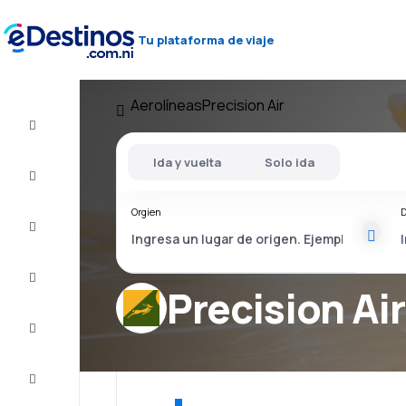
Tu plataforma de viaje
Aerolíneas
Precision Air
Vuelos
baratos
Ida y vuelta
Solo ida
Alojamientos
Orgien
D
Ofertas
Completa
el viaje
Precision Air
Inspiración
y consejos
Atención
al cliente