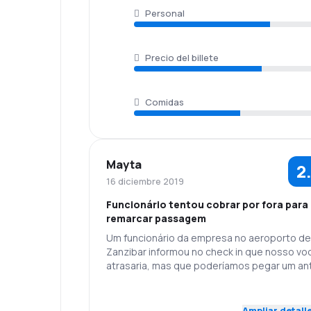
Personal
Precio del billete
Comidas
Mayta
2
16 diciembre 2019
Funcionário tentou cobrar por fora para
remarcar passagem
Um funcionário da empresa no aeroporto de
Zanzibar informou no check in que nosso vo
atrasaria, mas que poderíamos pegar um an
que estava prestes a sair. Nisso, outro
funcionário pediu dinheiro para a remarcaçã
1.0
Personal
Puntualidad
cerca de usd 25 dólares para duas passage
Ampliar detall