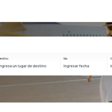
estino
Ida
V