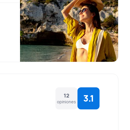
12
3.1
opiniones