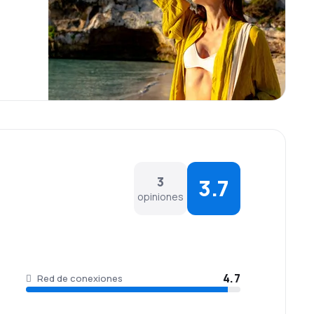
 que realicen y después pueden canjearlos por
3
3.7
opiniones
4.7
Red de conexiones