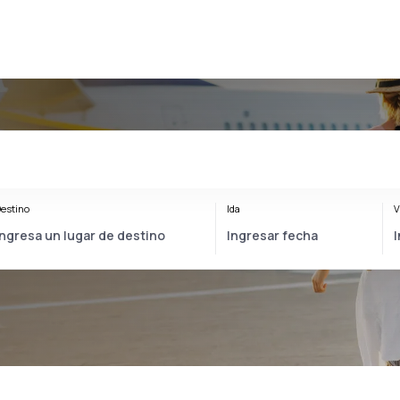
estino
Ida
V