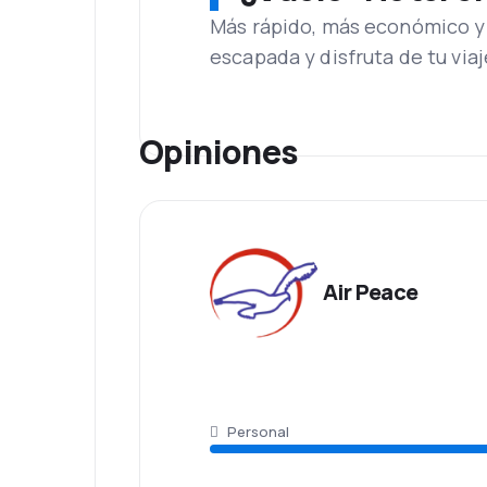
Además del transporte de pasajeros Aerol
Más rápido, más económico y 
También cuenta con un programa de fide
escapada y disfruta de tu viaj
boletos aéreos.
Opiniones
Air Peace
Personal