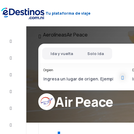
Tu plataforma de viaje
Aerolíneas
Air Peace
Vuelos
baratos
Ida y vuelta
Solo ida
Alojamientos
Orgien
D
Ofertas
Completa
el viaje
Air Peace
Inspiración
y consejos
Atención
al cliente