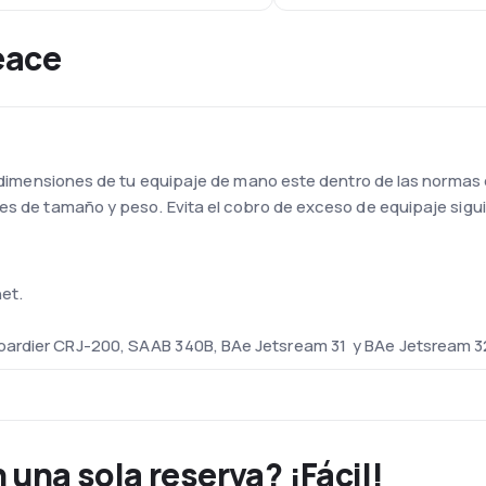
eace
as dimensiones de tu equipaje de mano este dentro de las normas
tes de tamaño y peso. Evita el cobro de exceso de equipaje sigu
net.
bardier CRJ-200, SAAB 340B, BAe Jetsream 31 y BAe Jetsream 3
on de La Ceiba
el aeropuerto Internacional de Goloson de La Ceiba. Esta termi
adas y de vuelos internacionales y nacionales. Adicionalmente, 
 alquiler de carro y a una playa de estacionamiento que se pued
una sola reserva? ¡Fácil!