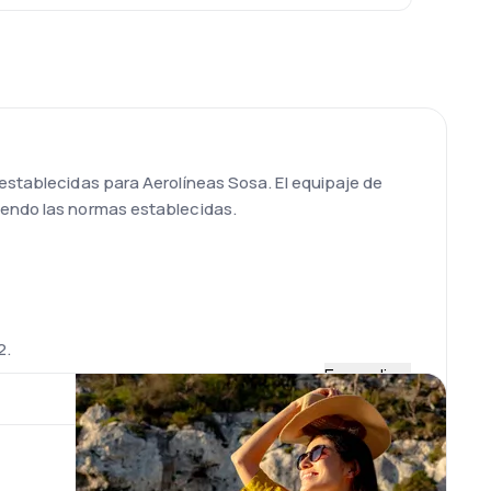
 establecidas para Aerolíneas Sosa. El equipaje de
iendo las normas establecidas.
2.
Expandir
nal aérea cuenta con amplias y modernas
tendrás acceso a cajeros automáticos, internet,
e encontrar frente a éste.