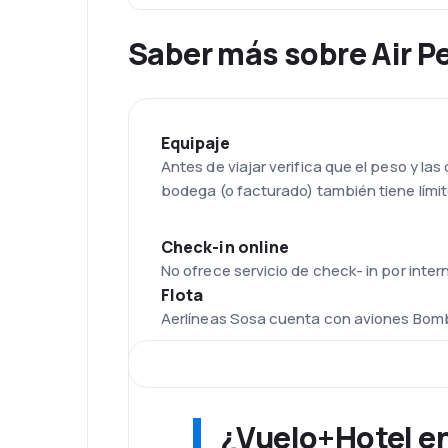
Saber más sobre Air P
Equipaje
Antes de viajar verifica que el peso y l
bodega (o facturado) también tiene lími
Check-in online
No ofrece servicio de check- in por inter
Flota
Aerlíneas Sosa cuenta con aviones Bom
Aeropuerto Internacional de Golos
Su principal base de operaciones es en 
instalaciones que incluyen salas de lleg
artesanías, restaurante, zona Duty Free,
¿Vuelo+Hotel en 
Servicios adicionales