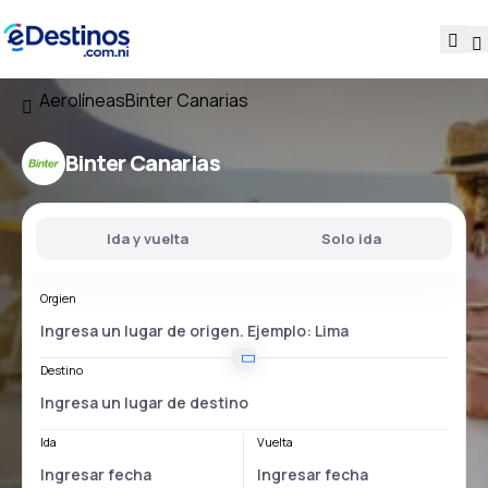
Aerolíneas
Binter Canarias
Binter Canarias
Ida y vuelta
Solo ida
Orgien
Destino
Ida
Vuelta