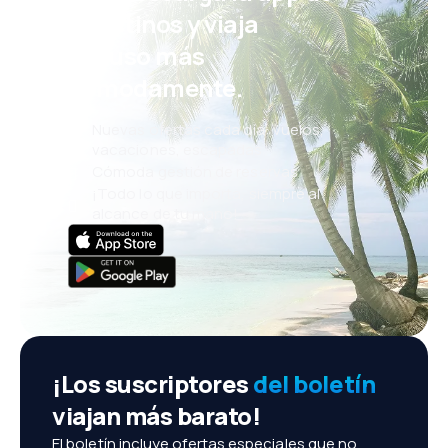
eDestinos y viaja
incluso más
cómodamente.
Nuevas ofertas cada día: vuelos,
vacaciones, escapadas
Cómoda gestión de reservas
¡Todo lo que importa, siempre al
alcance de tu mano!
¡Los suscriptores
del boletín
viajan más barato!
El boletín incluye ofertas especiales que no