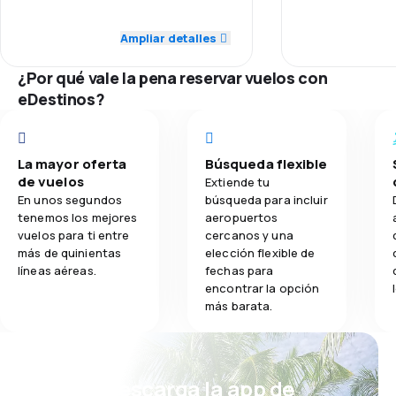
5.0
Red de conexiones
Red de conex
Ampliar detalles
4.0
Comidas
¿Por qué vale la pena reservar vuelos con
4.0
Precio del billete
Precio del bill
eDestinos?
5.0
Comodidad de viaje
Comodidad de
5.0
La mayor oferta
Búsqueda flexible
Transporte de equipaje
Transporte de
de vuelos
Extiende tu
En unos segundos
búsqueda para incluir
4.0
Comidas
Comidas
tenemos los mejores
aeropuertos
vuelos para ti entre
cercanos y una
más de quinientas
elección flexible de
líneas aéreas.
fechas para
encontrar la opción
más barata.
¡Eh! Descarga la app de