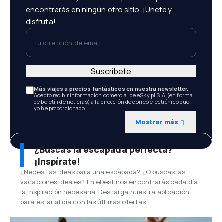
encontrarás en ningún otro sitio. ¡Únete y
disfruta!
Tu dirección de email
Suscríbete
Más viajes a precios fantásticos en nuestra newsletter.
Acepto recibir información comercial de eSky.pl S.A. (en forma
de boletín de noticias) a la dirección de correo electrónico que
yo he proporcionado.
Mostrar más
¿Buscas la escapada perfecta?
¡Inspírate!
¿Necesitas ideas para una escapada? ¿O buscas las
vacaciones ideales? En eDestinos encontrarás cada día
la inspiración necesaria. Descarga nuestra aplicación
para estar al día con las últimas ofertas.