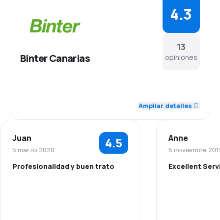
4.3
13
Binter Canarias
opiniones
4.5
Personal
Ampliar detalles
4.7
Puntualidad
Juan
Anne
4.5
4.5
Red de conexiones
5 marzo 2020
5 noviembre 201
Profesionalidad y buen trato
Excellent Serv
3.4
Precio del billete
4.0
Personal
Personal
4.4
Comodidad de viaje
5.0
Puntualidad
Puntualidad
4.3
Transporte de equipaje