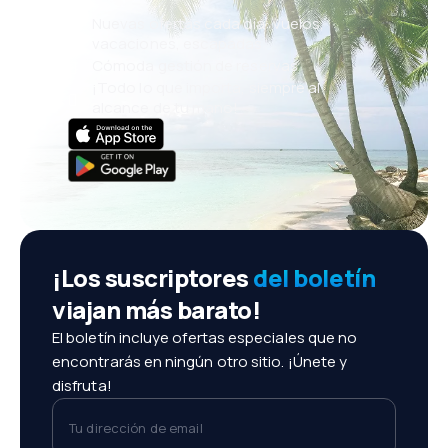
Nuevas ofertas cada día: vuelos,
vacaciones, escapadas
Cómoda gestión de reservas
¡Todo lo que importa, siempre al
alcance de tu mano!
¡Los suscriptores
del boletín
viajan más barato!
El boletín incluye ofertas especiales que no
encontrarás en ningún otro sitio. ¡Únete y
disfruta!
Tu dirección de email