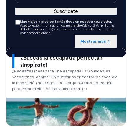
Suscríbete
Más viajes a precios fantásticos en nuestra newsletter.
Acepto recibir información comercial de eSky.pl S.A. (en forma
de boletín de noticias) a la dirección de correo electrónico que
yo he proporcionado.
Mostrar más
¿Buscas la escapada perfecta?
¡Inspírate!
¿Necesitas ideas para una escapada? ¿O buscas las
vacaciones ideales? En eDestinos encontrarás cada día
la inspiración necesaria. Descarga nuestra aplicación
para estar al día con las últimas ofertas.