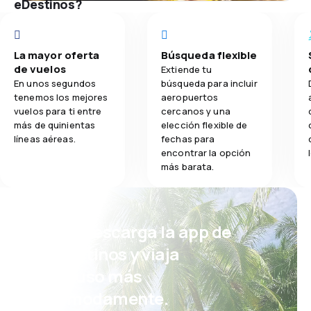
eDestinos?
La mayor oferta
Búsqueda flexible
de vuelos
Extiende tu
En unos segundos
búsqueda para incluir
tenemos los mejores
aeropuertos
vuelos para ti entre
cercanos y una
más de quinientas
elección flexible de
líneas aéreas.
fechas para
encontrar la opción
más barata.
¡Eh! Descarga la app de
eDestinos y viaja
incluso más
cómodamente.