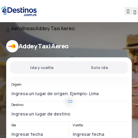
Aerolíneas
Addey Taxi Aereo
Addey Taxi Aereo
Ida y vuelta
Solo ida
Orgien
Destino
Ida
Vuelta