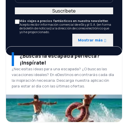
Suscríbete
Más viajes a precios fantásticos en nuestra newsletter.
Acepto recibir información comercial de eSky.pl S.A. (en forma
de boletín de noticias) a la dirección de correo electrónico que
yo he proporcionado.
Mostrar más
¿Buscas la escapada perfecta?
¡Inspírate!
¿Necesitas ideas para una escapada? ¿O buscas las
vacaciones ideales? En eDestinos encontrarás cada día
la inspiración necesaria. Descarga nuestra aplicación
para estar al día con las últimas ofertas.