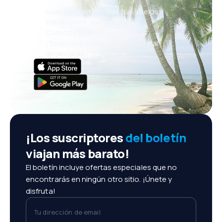
Nuevas ofertas cada día: vuelos,
vacaciones, escapadas
Cómoda gestión de reservas
¡Todo lo que importa, siempre al
alcance de tu mano!
¡Los suscriptores
del boletín
viajan más barato!
El boletín incluye ofertas especiales que no
encontrarás en ningún otro sitio. ¡Únete y
disfruta!
Tu dirección de email