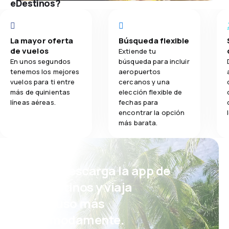
eDestinos?
La mayor oferta
Búsqueda flexible
de vuelos
Extiende tu
En unos segundos
búsqueda para incluir
tenemos los mejores
aeropuertos
vuelos para ti entre
cercanos y una
más de quinientas
elección flexible de
líneas aéreas.
fechas para
encontrar la opción
más barata.
¡Eh! Descarga la app de
eDestinos y viaja
incluso más
cómodamente.