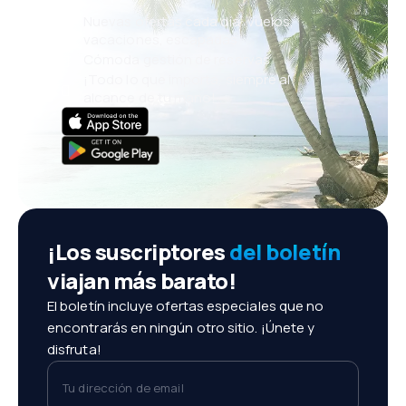
Nuevas ofertas cada día: vuelos,
vacaciones, escapadas
Cómoda gestión de reservas
¡Todo lo que importa, siempre al
alcance de tu mano!
¡Los suscriptores
del boletín
viajan más barato!
El boletín incluye ofertas especiales que no
encontrarás en ningún otro sitio. ¡Únete y
disfruta!
Tu dirección de email