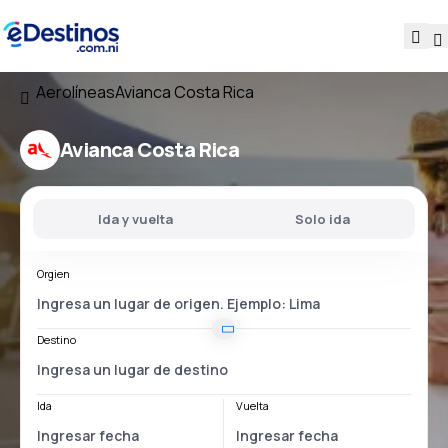
Aerolíneas
Avianca Costa Rica
Avianca Costa Rica
Ida y vuelta
Solo ida
Orgien
Destino
Ida
Vuelta