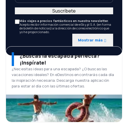
Suscríbete
Más viajes a precios fantásticos en nuestra newsletter.
Acepto recibir información comercial de eSky.pl S.A. (en forma
de boletín de noticias) a la dirección de correo electrónico que
yo he proporcionado.
Mostrar más
¿Buscas la escapada perfecta?
¡Inspírate!
¿Necesitas ideas para una escapada? ¿O buscas las
vacaciones ideales? En eDestinos encontrarás cada día
la inspiración necesaria. Descarga nuestra aplicación
para estar al día con las últimas ofertas.