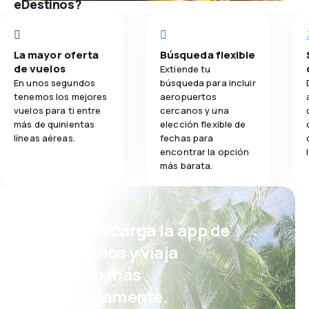
eDestinos?
La mayor oferta
Búsqueda flexible
de vuelos
Extiende tu
En unos segundos
búsqueda para incluir
tenemos los mejores
aeropuertos
vuelos para ti entre
cercanos y una
más de quinientas
elección flexible de
líneas aéreas.
fechas para
encontrar la opción
más barata.
¡Eh! Descarga la app de
eDestinos y viaja
incluso más
cómodamente.