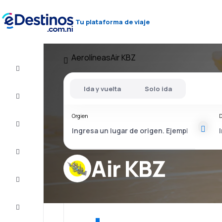
Tu plataforma de viaje
Aerolíneas
Air KBZ
Vuelos
baratos
Ida y vuelta
Solo ida
Alojamientos
Orgien
D
Ofertas
Completa
el viaje
Air KBZ
Inspiración
y consejos
Atención
al cliente