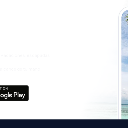
a app de
ja incluso más
s, vacaciones, escapadas
l alcance de tu mano!