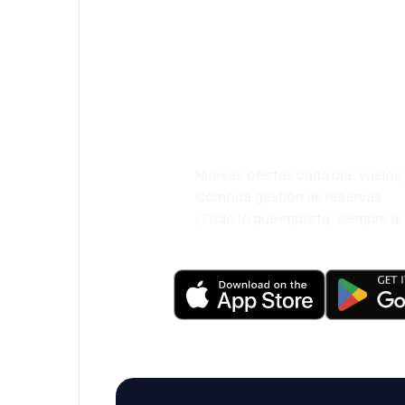
¡Eh! Descarga l
eDestinos y via
cómodamente.
Nuevas ofertas cada día: vuelo
Cómoda gestión de reservas
¡Todo lo que importa, siempre a