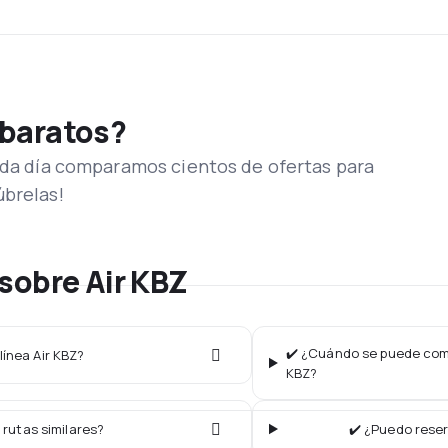
 baratos?
Cada día comparamos cientos de ofertas para
úbrelas!
sobre Air KBZ
✔️ ¿Cuándo se puede compr
línea Air KBZ?
KBZ?
 rutas similares?
✔️ ¿Puedo reser