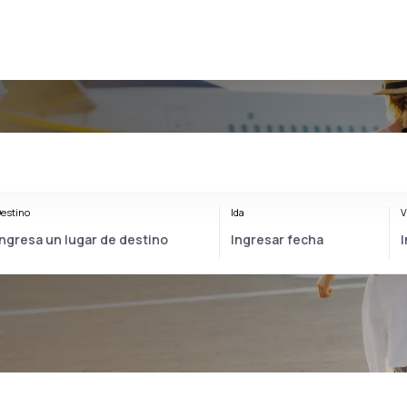
estino
Ida
V