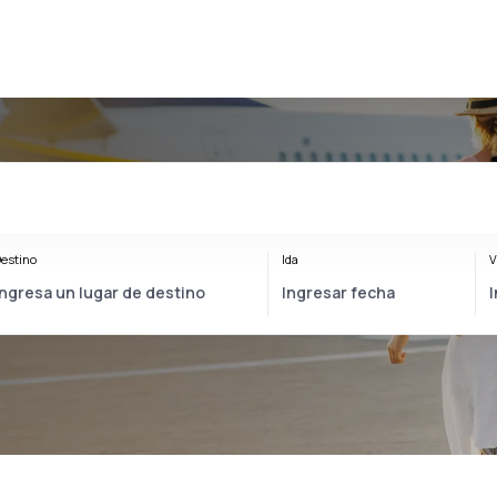
estino
Ida
V