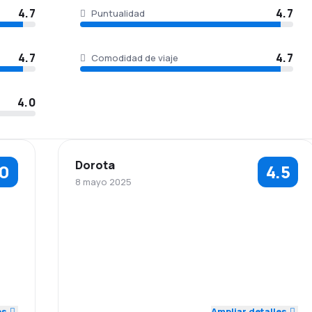
4.7
4.7
Puntualidad
4.7
4.7
Comodidad de viaje
4.0
Dorota
.0
4.5
8 mayo 2025
5.0
5.0
4.0
Personal
Puntualidad
Red de
Precio del
5.0
5.0
5.0
conexiones
billete
Comodidad de
Transporte de
5.0
4.0
5.0
viaje
equipaje
es
Ampliar detalles