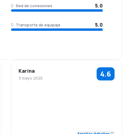
5.0
Red de conexiones
5.0
Transporte de equipaje
Karina
4.6
3 mayo 2025
4.0
5.0
Personal
Puntualidad
Red de
Precio del
5.0
4.0
conexiones
billete
Comodidad de
Transporte de
5.0
5.0
viaje
equipaje
Ampliar detalles