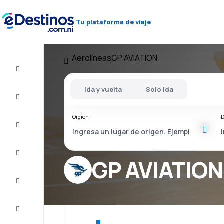
Tu plataforma de viaje
Aerolíneas
GP AVIATION
Vuelos
baratos
Ida y vuelta
Solo ida
Alojamientos
Orgien
D
Ofertas
Completa
el viaje
GP AVIATION
Inspiración
y consejos
Atención
al cliente