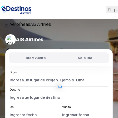
Aerolíneas
AIS Airlines
AIS Airlines
Ida y vuelta
Solo ida
Orgien
Destino
Ida
Vuelta