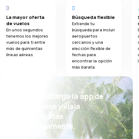
La mayor oferta
Búsqueda flexible
de vuelos
Extiende tu
En unos segundos
búsqueda para incluir
tenemos los mejores
aeropuertos
vuelos para ti entre
cercanos y una
más de quinientas
elección flexible de
líneas aéreas.
fechas para
encontrar la opción
más barata.
¡Eh! Descarga la app de
eDestinos y viaja
incluso más
cómodamente.
Nuevas ofertas cada día: vuelos,