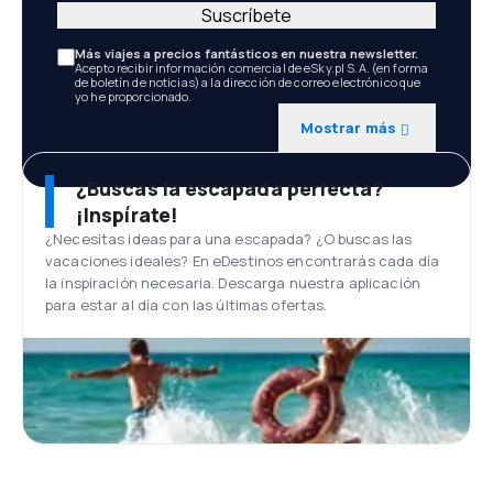
Suscríbete
Más viajes a precios fantásticos en nuestra newsletter.
Acepto recibir información comercial de eSky.pl S.A. (en forma
de boletín de noticias) a la dirección de correo electrónico que
yo he proporcionado.
Mostrar más
¿Buscas la escapada perfecta?
¡Inspírate!
¿Necesitas ideas para una escapada? ¿O buscas las
vacaciones ideales? En eDestinos encontrarás cada día
la inspiración necesaria. Descarga nuestra aplicación
para estar al día con las últimas ofertas.