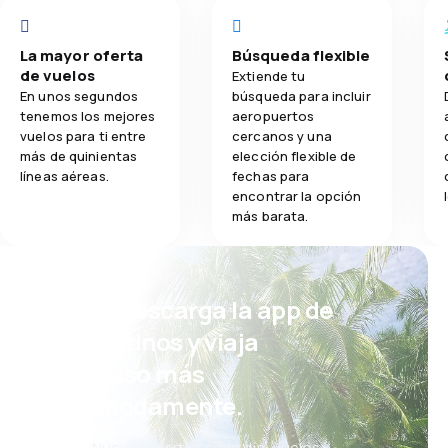
La mayor oferta
Búsqueda flexible
de vuelos
Extiende tu
En unos segundos
búsqueda para incluir
tenemos los mejores
aeropuertos
vuelos para ti entre
cercanos y una
más de quinientas
elección flexible de
líneas aéreas.
fechas para
encontrar la opción
más barata.
¡Eh! Descarga la app de
eDestinos y viaja
incluso más
cómodamente.
Nuevas ofertas cada día: vuelos,