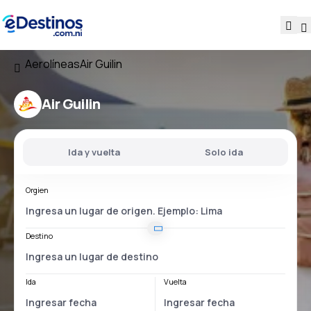
Aerolíneas
Air Guilin
Air Guilin
Ida y vuelta
Solo ida
Orgien
Destino
Ida
Vuelta