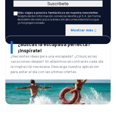
Suscríbete
Más viajes a precios fantásticos en nuestra newsletter.
Acepto recibir información comercial de eSky.pl S.A. (en forma
de boletín de noticias) a la dirección de correo electrónico que
yo he proporcionado.
Mostrar más
¿Buscas la escapada perfecta?
¡Inspírate!
¿Necesitas ideas para una escapada? ¿O buscas las
vacaciones ideales? En eDestinos encontrarás cada día
la inspiración necesaria. Descarga nuestra aplicación
para estar al día con las últimas ofertas.